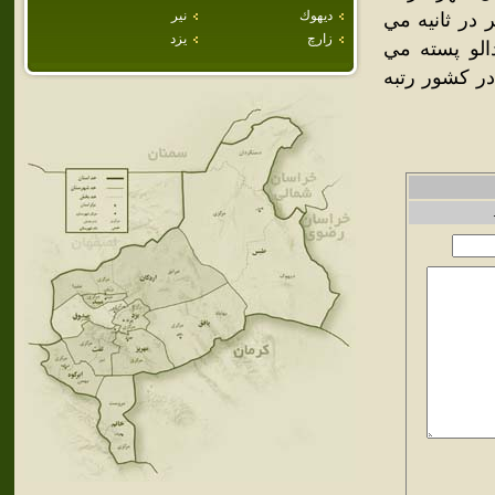
ديهوك
نير
 رودخانه دائمي استان يزد مي باشد كه دبي آب آن 360ليتر در ثانيه مي
زارچ
يزد
الو پسته مي
در كشور رتبه