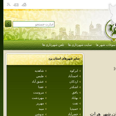
سوغات شهر ها
سایت شهرداری ها
تلفن شهرداری ها
سایر شهرهای استان
يزد
1
ابركوه
شاهديه
احمدآباد
طبس
اردكان
عشق آباد
اشكذر
عقدا
بافق
مروست
بهاباد
مهردشت
تفت
مهريز
حميديا
ميبد
ن.شهر هرات
خضرآباد
ندوشن