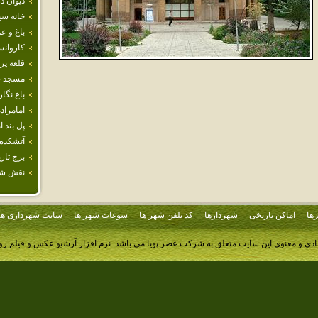
ديوان د
خانه سي
باغ و ع
كاروانس
قلعه پر
مسجد ج
باغ نگا
امامزاده
پل بند ا
آتشكده‌
برج تار
نقش شا
ها
اماکن تاریخی
شهردارها
کد تلفن شهر ها
سوغات شهر ها
سایت شهرداری ها
ادی و معنوی این سایت متعلق به شرکت عصر پویا می باشد.
نرم افزار آرشیو عکس و فیلم ر