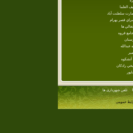
ره
ف العلما
مارت سلطنت آباد
راي قصر بهرام
تغالي ها
امع قروه
رستان
‌ عبدالله
مير
 آتشكوه
يخي رادكان
پور
تلفن شهرداری ها
وابط عمومی