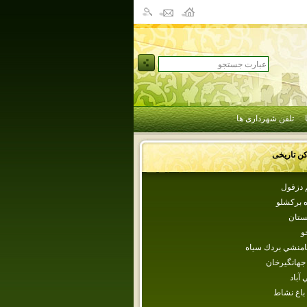
تلفن شهرداری ها
کن تاریخی
 دزفول
ه بركشلو
ستان
و
امنشي بردك سياه
جهانگيرخان‌
 آباد
باغ نشاط