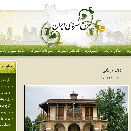
ها
اماکن تاریخی
شهردارها
کد تلفن شهر ها
سوغات شهر ها
سایت شهرداری ها
سایر اما
كلاه فرنگي
( شهر :
قزوين
)
پل قديم
امامزاد
قلعه به
پل خواج
كاخ هخ
مدرسه‌ 
برج علي
عمارت 