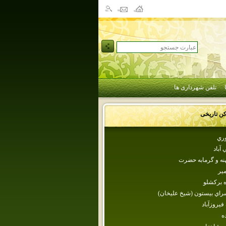
تلفن شهرداری ها
کن تاریخی
ري‌
 آباد
نه‌ و گرمابه‌ حضرت‌
مير
ه بركشلو
راي‌ بيستون‌ (شيخ‌ عليخان‌)
فيروزآباد
ه‌