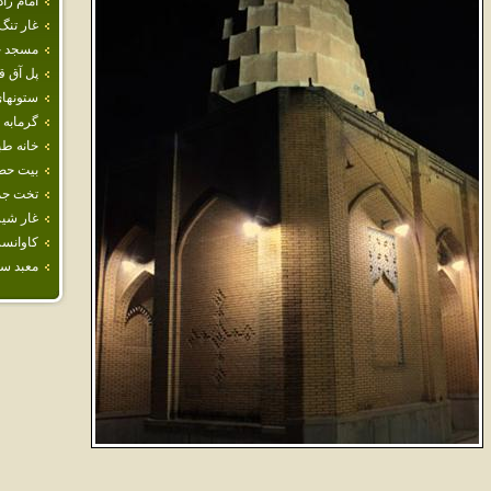
امام‌ زا
غار تنگ
مسجد جا
پل آق قل
ستونها
گرمابه‌
خانه طب
بيت‌ حضر
تخت جم
غار شير
كاوانسر
معبد سل