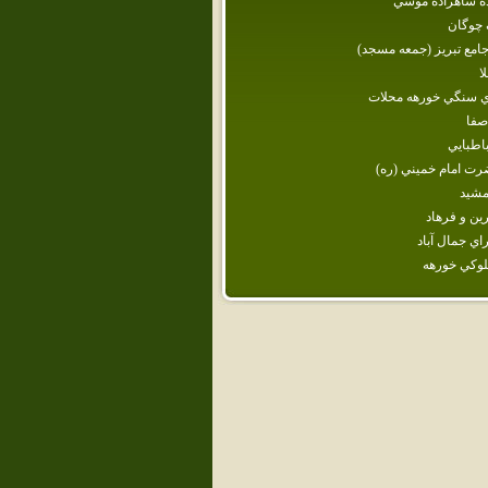
ده‌ شاهزاده‌ موسي‌
 چوگان
مع تبريز (جمعه مسجد)
ا
ي سنگي خورهه محلات
 صفا
اطبايي
ت‌ امام‌ خميني‌ (ره‌)
شيد
ين و فرهاد
اي جمال آباد
وكي‌ خورهه‌