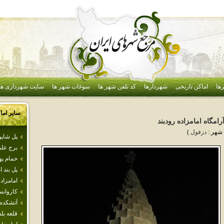
ها
اماکن تاریخی
شهردارها
کد تلفن شهر ها
سوغات شهر ها
سایت شهرداری ها
سایر اما
رامگاه امامزاده رودبند
 شهر :
دزفول
)
پل‌ شاپو
برج علي
حمام‌ په
پل بند ا
امامزاد
كاروانس
آتشكده 
قلعه‌ بلد