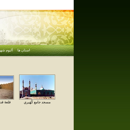
استان ها
آلبوم شهر
مسجد جامع كُهَيري
قلعهٔ قد