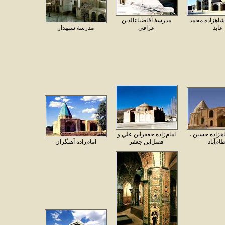
 شاهزاده محمد
مدرسهٔ آقاضياءالدين
عابد
عراقي
مدرسهٔ سپهدار
اهزاده حسين ،
امام‌زاده جعفرابن علي و
ام‌آباد
فضل‌ابن جعفر
امام‌زاده آهنگران