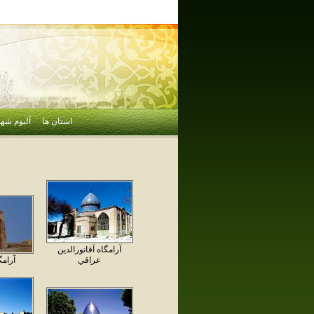
استان ها
آلبوم شهر
آرامگاه آقانورالدين
عراقي
آرامگ