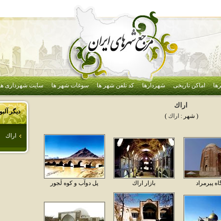
ها
اماکن تاریخی
شهردارها
کد تلفن شهر ها
سوغات شهر ها
سایت شهرداری ها
اراك
دیگر آلب
( شهر :
اراك
)
اراك
اه پيرمراد
بازار اراك
پل دوآب و كوه لَجور