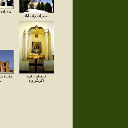
امام‌زاده
امام‌زاده زلف آباد
كليساي ارامنه
مقبرهٔ ش
(گريگوري)
نظ