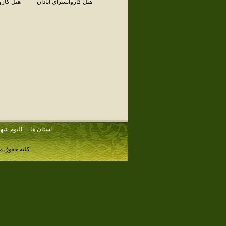
هتل كاروانسراي آبادان
هتل كارو
استان ها
آلبوم شهر
کلیه حقوق م