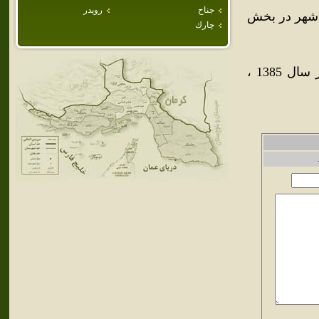
جناح
رويدر
ن شهر در بخش
چارك
جمعيت شهر حاجي‌آباد طبق سرشماري عمومي نفوس و مسكن در سال 1385 ،