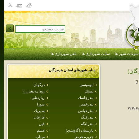
سوغات شهر ها
سایت شهرداری ها
تلفن شهرداری ها
سایر شهرهای استان
هرمزگان
گان)
2
ابوموسي
درگهان
بستك
رودان(دهبارز)
بندرجاسك
زيارتعلي
بندرخمير
سوزا
www.
بندرعباس
سيريك
بندركنگ
فارغان
بندرلنگه
فين
پارسيان (گاوبندي)
قشم
جزيره هرمز
ميناب