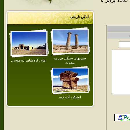
بنابر سرشماري مرکز آمار ايران، جمعيت شهرستان محلات در سال 1385 برابر با
اماکن تاریخی
ستونهاي سنگي خورهه
امام‌ زاده‌ شاهزاده‌ موسي‌
محلات
آتشكده‌ آتشكوه