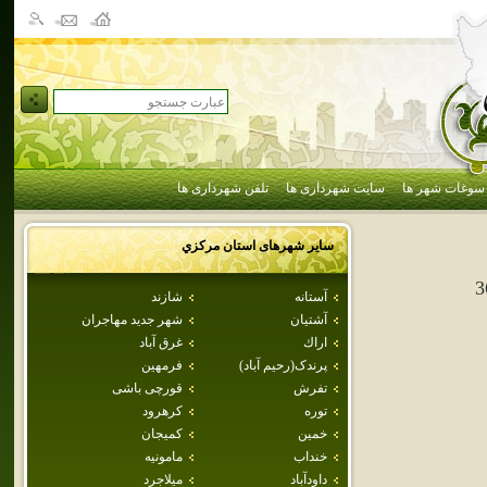
سوغات شهر ها
سایت شهرداری ها
تلفن شهرداری ها
سایر شهرهای استان
مركزي
3
آستانه
شازند
آشتيان
شهر جديد مهاجران
اراك
غرق آباد
پرندک(رحيم آباد)
فرمهين
تفرش
قورچی باشی
توره
كرهرود
خمين
كميجان
خنداب
مامونيه
داودآباد
ميلاجرد