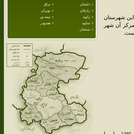
دليجان
نراق
رازقان
نوبران
اين شهرستان
زاويه
نيمه ور
ساوه
هندودر
رکز آن شهر
سنجان
ست.