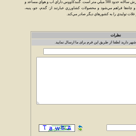
آب و هواي آن معتدل و مرطوب است و ميزان بارش سالانه حدود 500 ميلي متر است. گنبدکاووس داراي آب و هواي مساعد و
اه‌ها فراهم مي‌شود و محصولات کشاورزي عبارتند از: گندم، جو، پنبه،
غلات توليدي را به کشورهاي ديگر صادر مي‌کند.
نظرات
شهر دارید لطفا از طریق این فرم برای ما ارسال نمایید.