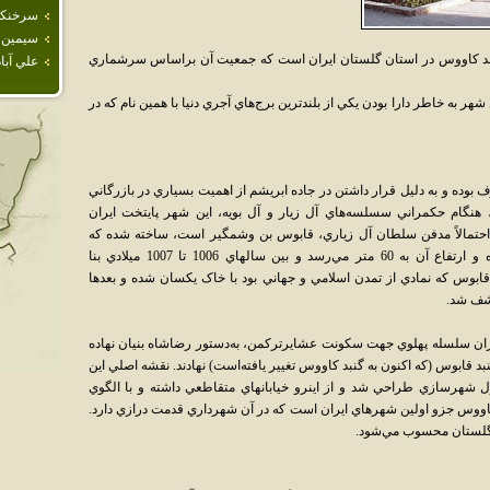
سرخنكلا
سيمين 
گنبد کاووس در استان گلستان ايران است که جمعيت آن براساس سرشماري
علي آبا
هر به خاطر دارا بودن يکي از بلندترين برج‌هاي آجري دنيا با همين نام که در
وده و به دليل قرار داشتن در جاده ابريشم از اهميت بسياري در بازرگاني
 هنگام حکمراني سسلسه‌هاي آل زيار و آل بويه، اين شهر پايتخت ايران
 احتمالاً مدفن سلطان آل زياري، قابوس بن وشمگير است، ساخته شده که
قديميترين ارامگاه سبک ترکمانان سلجوق بوده و ارتفاع آن به 60 متر مي‌رسد و بين سالهاي 1006 تا 1007 ميلادي بنا
قابوس که نمادي از تمدن اسلامي و جهاني بود با خاک يکسان شده و بعدها
شف شد.
ري شمسي، در دوران سلسله پهلوي جهت سکونت عشايرترکمن، به‌دستور رضاشاه بنيان نهاده
د قابوس (که اکنون به گنبد کاووس تغيير يافته‌است) نهادند. نقشه اصلي اين
 شهرسازي طراحي شد و از اينرو خيابانهاي متقاطعي داشته و با الگوي
ووس جزو اولين شهرهاي ايران است که در آن شهرداري قدمت درازي دارد.
ن گلستان محسوب مي‌شود.