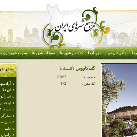
ها
اماکن تاریخی
شهردارها
کد تلفن شهر ها
سوغات شهر ها
سایت شهرداری ها
گنبدكاووس
(گلستان)
سایر شه
جمعیت :
129167
آزادشهر
کد تلفن :
172
آق قلا
انبارآلو
اينچه ب
بندرترك
بندرگز
خان به 
دلند
راميان