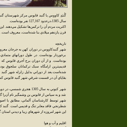
گُنبَدِ کاووس يا گنبد قابوس مرکز شهرستان 
سال 1385،درحدود 127,167 نفر بوده‌است.
اکثريت مردم آن را ترکمن‌ها تشکيل مي‌دهند. اين ش
قرن يازدهم ميلادي بنا شده‌است، معروف است.
تاريخچه
شهر گنبدکاووس در دوران کهن به جرجان معروف ب
برخوردار بوده‌است. در طول دورانهاي متمادي،
بوده‌است. و از آن دوران برج آجري قابوس که
شده‌است.بعد از دوراني بدليل زلزله شهر گنبد 
بقاياي آن در قسمت شرقيِ شهر گنبد قابوس ک
شهر کنوني به سال 1305 هج
شد و به سپاس از قابوس بن وشمگير نام آن‌را گنب
شهر توسط کارشناسان آلماني، مطابق با اصول
شطرنجي فاقد معابر تنگ و قديمي است. گنبد کا
اين شهر امروزه از شهرهاي زيبا و ديدني استا
اقليم و آب و هوا