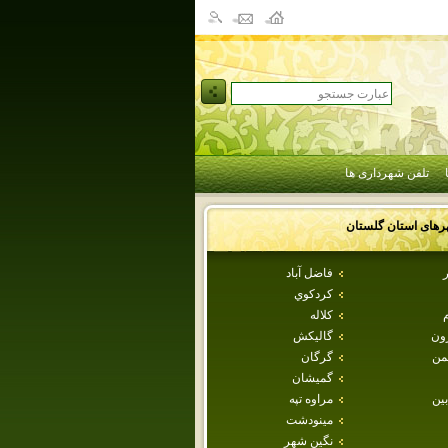
تلفن شهرداری ها
رهای استان
گلستان
فاضل آباد
كردكوي
م
كلاله
رون
گاليكش
من
گرگان
گميشان
بين
مراوه تپه
مينودشت
نگين شهر