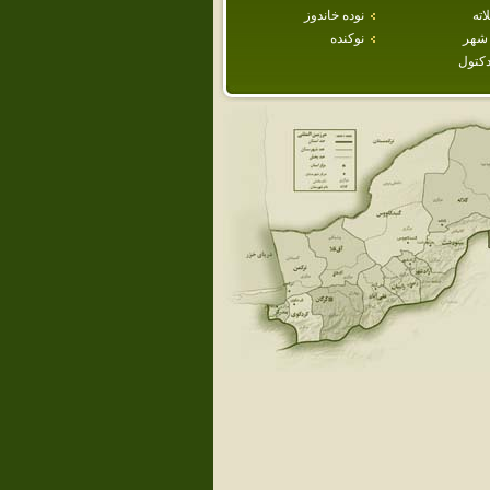
ته
نوده خاندوز
شهر
نوكنده
دكتول