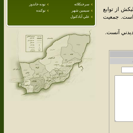
سرخنكلاته
نوده خاندوز
کش از توابع
سيمين شهر
نوكنده
 است. جمعيت
علي آبادكتول