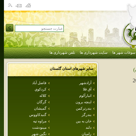
سوغات شهر ها
سایت شهرداری ها
تلفن شهرداری ها
سایر شهرهای استان
گلستان
)
2
آزادشهر
فاضل آباد
آق قلا
كردكوي
انبارآلوم
كلاله
اينچه برون
گرگان
بندرتركمن
گميشان
بندرگز
گنبدكاووس
خان به بين
مراوه تپه
دلند
مينودشت
راميان
نگين شهر