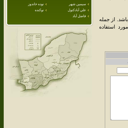
سيمين شهر
نوده خاندوز
علي آبادكتول
نوكنده
فاضل آباد
باشد. از جمله
رد استفاده