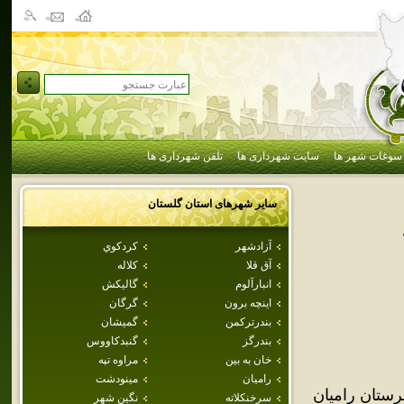
سوغات شهر ها
سایت شهرداری ها
تلفن شهرداری ها
سایر شهرهای استان
گلستان
آزادشهر
كردكوي
آق قلا
كلاله
انبارآلوم
گاليكش
اينچه برون
گرگان
بندرتركمن
گميشان
بندرگز
گنبدكاووس
خان به بين
مراوه تپه
راميان
مينودشت
هرستان راميان
سرخنكلاته
نگين شهر