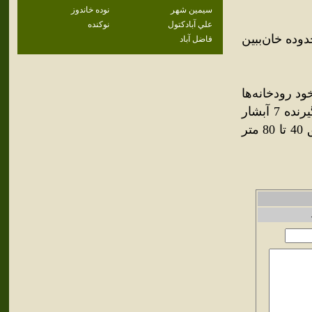
سيمين شهر
نوده خاندوز
علي آبادكتول
نوكنده
يلومتر مربع در محدوده خان‌ببين
فاضل آباد
ير خود رودخانه‌ها
و چشمه‌هاي خنکي دارد. آبشار شيرآباد به شکل پله‌اي بوده و دربرگيرنده 7 آبشار
است. بزرگ‌ترين آبشار آن 30 متر ارتفاع داشته و دو حوضچه با عمق 40 تا 80 متر