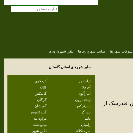
سوغات شهر ها
سایت شهرداری ها
تلفن شهرداری ها
سایر شهرهای استان
گلستان
آزادشهر
كردكوي
آق قلا
كلاله
انبارآلوم
گاليكش
اينچه برون
گرگان
ش فندرسک از
بندرتركمن
گميشان
بندرگز
گنبدكاووس
دلند
مراوه تپه
راميان
مينودشت
سرخنكلاته
نگين شهر