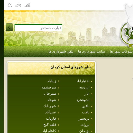
سوغات شهر ها
سایت شهرداری ها
تلفن شهرداری ها
سایر شهرهای استان
كرمان
اختيارآباد
زيدآباد
ارزوييه
سرچشمه
انار
سيرجان
اندوهجرد
شهداد
باغين
شهربابك
بافت
عنبرآباد
بردسير
فارياب
بروات
قلعه گنج
بزنجان
كاظم آباد