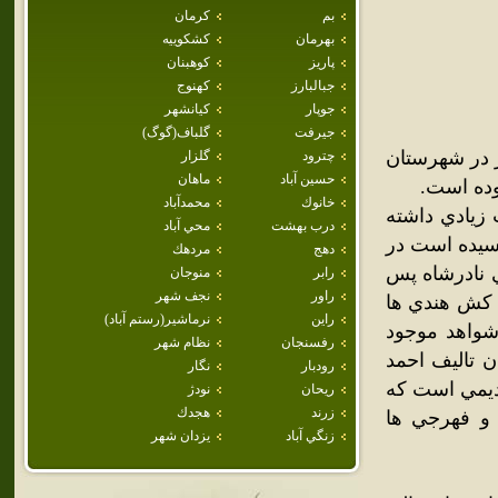
بم
كرمان
بهرمان
كشكوييه
پاريز
كوهبنان
جبالبارز
كهنوج
جوپار
كيانشهر
جيرفت
گلباف(گوگ)
 در شهرستان
چترود
گلزار
حسين آباد
ماهان
خانوك
محمدآباد
زيادي داشته
درب بهشت
محي آباد
رسيده است در
دهج
مردهك
 نادرشاه پس
رابر
منوجان
راور
نجف شهر
ش كش هندي ها
راين
نرماشير(رستم آباد)
شواهد موجود
رفسنجان
نظام شهر
 تاليف احمد
رودبار
نگار
 معتبر قديمي است كه
ريحان
نودژ
زرند
هجدك
و فهرجي ها
زنگي آباد
يزدان شهر