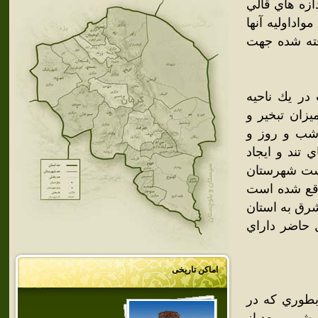
ازه هاي قالي
د كه مواداوليه آنها
فته شده جهت
ر يك ناحيه
زان تبخير و
 شب و روز و
 تند و ايجاد
ست شهرستان
واقع شده است
و از شرق به استان
 حاضر داراي
اماکن تاریخی
بطوري كه در