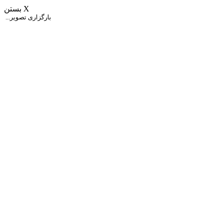
بستن X
...بارگزاری تصویر