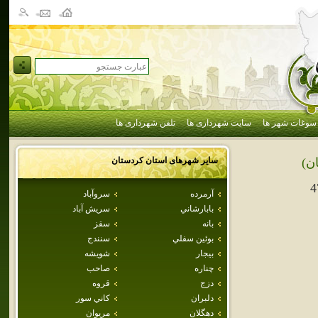
سوغات شهر ها
سایت شهرداری ها
تلفن شهرداری ها
سایر شهرهای استان
كردستان
ن)
4
آرمرده
سروآباد
بابارشاني
سريش آباد
بانه
سقز
بوئين سفلي
سنندج
بيجار
شويشه
چناره
صاحب
دزج
قروه
دلبران
كاني سور
دهگلان
مريوان