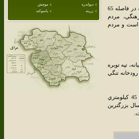
ديواندره
موچش
کامياران از شهرستانهاي نسبتاً نوبنياد استان کردستان ايران است که در فاصله 65
زرينه
ياسوكند
هنگي، مردم
 است و مردم
نه، تپه توبره
ودخانه تنگي
همچنين تأسيس مجتمع پرورش ماهيان سردابي (قزل آلا) واقع در 45 کيلومتري
دخانه سيروان با ظرفيت 564 تن در سال بزرگترين
ت.