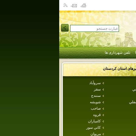
تلفن شهرداری ها
رهای استان
كردستان
سروآباد
ني
سقز
سنندج
سفلي
شويشه
صاحب
قروه
كامياران
كاني سور
مريوان