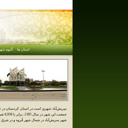
استان ها
آلبوم شهر
سِريش‌آباد شهري است در استان کردستان در غ
جمعيت اين شهر در سال 1385، برابر با 6,958 نفر بوده است.
شهر سريش‌آباد در شمال شهر قُروه و در شرق کوه بي‌خبر (2165 م