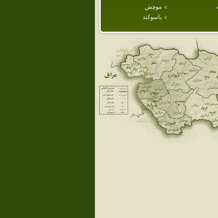
موچش
ياسوكند