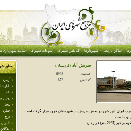
ها
اماکن تاریخی
شهردارها
کد تلفن شهر ها
سوغات شهر ها
سایت شهرداری ها
سريش آباد
(كردستان)
سایر شه
جمعیت :
6958
آرمرده
کد تلفن :
872
بابارشا
بانه
بوئين 
بيجار
چناره
رب ايران. اين شهر در بخش سريش‌آباد شهرستان قروه قرار گرفته است.
دزج
تر) قرار دارد.
دلبران
دهگلان