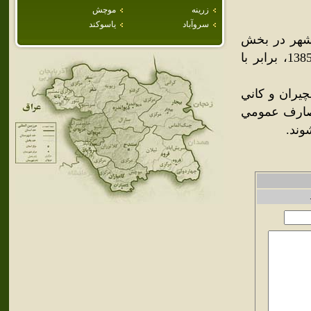
زرينه
موچش
سروآباد
ياسوكند
شهر در بخش
ننور شهرستان بانه قرار گرفته است. جمعيت اين شهر در سال 1385، برابر با
چيران و کاني
مصارف عمومي
وند.