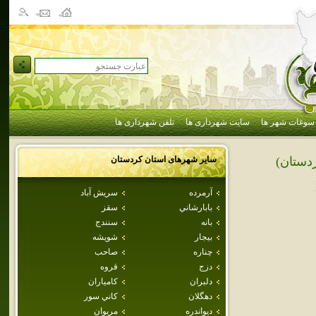
سوغات شهر ها
سایت شهرداری ها
تلفن شهرداری ها
سایر شهرهای استان
كردستان
دستان)
آرمرده
سريش آباد
بابارشاني
سقز
بانه
سنندج
بيجار
شويشه
چناره
صاحب
دزج
قروه
دلبران
كامياران
دهگلان
كاني سور
ديواندره
مريوان