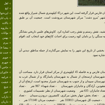
اهل
ايج
مَرودشت يکي از شهرهاي ايران است که در استان فارس قرار گرفته است. اين شهر در45 کيلومتري شمال‌ شيراز واقع‌ شده‌
ايزدخو
ست‌. شهر "مرو دشت" مرکز شهرستان مرودشت است. جمعيت آن بر طبق
باب انار
بالاده
بنارويه
شيد‌، نقش رستم‌ و نقش رجب‌ اشاره کرد. کاوش‌هاي‌ علمي‌ تاريخي نشانگر
بوانات
ه‌ سنگي‌ را بر دامان‌ کوه‌ رحمت‌ براي‌ احداث‌ کاخ‌هاي‌ خود انتخاب‌ کند، اقوام‌
بهمن
بيرم
بيضا ء( 
شي‌ از تاريخ‌ اين‌ شهر را به‌ نمايش‌ مي‌گذارند.از جمله مناطق ديدني آن
جنت ش
شاره نمود.
جويم
جهرم
حاجي آب
شهرستان مرودشت از شهرستانهاي شمالي استان فارس و به فاصله 45 كيلومتري از مركز استان قرار دارد. مساحت آن
خاوران
به شهرستان ارسنجان از شمال به شهرستان پاسارگاد و از شمال غرب به
خرامه
شهرستان سپيدان و از جنوب به شهرستان شيراز محدود است، ارتفاع آن از
خشت
سطح دريا 1620 متر مي باشد. آمار شهدا، مفقودين، آزادگان و جانبازان شهرستان - تعداد شهداء: 967 نفر - تعداد
خنج
مفقودين: 47 نفر - تعداد آزادگان: 127 نفر - تعداد جانبازان: 635 نفر وضعيت شهرستان از نظر: تقسيمات كشوري -
خور
وز - تعداد بخش: چهار بخش: مركزي، كامفيروز، درودزن،سيدان - تعداد
داراب
دهستان: 14 دهستان - وسعت: 3687 كيلومتر - جمعيت كل شهرستان: 333813 نفر - جمعيت مردان: 171140 نفر -
داريان
جمعيت زنان: 157173 نفر - جمعيت شهري: 145194 نفر - جمعيت روستايي: 188636 نفر - جمعيت غير ساكن: 438