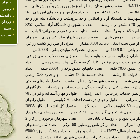
دبيران
نفر - جمعيت فعال: 69830 نفر - نرخ بيكاري: 7/13% وضعيت شهرستان از نظر: آموزش و پرورش و آموزش عالي -
رونيز
تعداد كل دانش آموزان: 70424 نفر • پسر: 36194 نفر • دختر: 34230 نفر - تعداد مدارس و واحد هاي آموزشي: 561
زاهدشه
تان: دانشگاه آزاد و اسلامي واحد مرودشت و دانشگاه پيام نور واحد
زرقان
مرودشت. - تعداد دانشجويان دانشگاه پيام نور: 70 دانشجو در 2 رشته - تعداد دانشجويان دانشگاه آزاد اسلامي: 8252
سده
دانشجو در 51 رشته - تعداد طلبه هاي حوزه علميه: 46 طلبه و5 استاد - تعداد كتابخانه هاي عمومي و دولتي: 9 باب -
سروست
امكانات تربيت بدني: • 6 سالن ورزشي سر پوشيده • 7 زمين بازي وضعيت شهرستان از نظر: كشاورزي - ميزان
كل اراضي زير كشت: 150 هزار هكتار - ميزان اراضي تحت اشغال باغات: 3.580 هكتار - ميزان اراضي زير كشت زراعي:
146.470 هكتار - ميزان كل محصولات زراعي و باغي: 1.909.024 تن - ميزان محصولات توليدي باغي : 62.000 تن -
 بادام، زردآلو، به، سيب، هلو، خرما - ميزان محصولات توليدي زراعي:
گندم، جو، ذرت، برنج، چغندر، كلزا، گوجه فرنگي، پياز، سيب زميني - تعداد
چاههاي كشاورزي: 12500 حلقه - تعداد چاههاي عميق: 7000 حلقه - تعداد چاههاي عميق برقدار : 25000 حلقه - تعداد
چاههاي نيمه عميق دستي: 5500 حلقه - تعداد قنوات: 19 رشته - تعداد چشمه ها: 12 چشمه § و حدود 37% اراضي
ري مي شود. وضعيت شهرستان از نظر: صنعت - تعداد واحدهاي صنعتي
ات بزرگ ذرت خشك كني، رب گوجه فرنگي و شوريجات و ترشيجات – كارگاههاي
قاليبافي و صنايع كوچك وضعيت شهرستان از نظر: خدمات زير بنايي الف، راهها: - طول راههاي آسفالته و فرعي : 76
كيلومتر اصلي، 135 كيلومتر فرعي، 152 كيلومتر شرياني - طول راههاي در دست احداث: 30 كيلومتر - طول راههاي
روستايي: 377 كيلومتر آسفالته، 39 كيلومتر شوسه، 50 كيلومتر خاكي ب، گاز: - تعداد كل انشعابات گاز: 20935
مشترك - تعداد علمكهاي منصوبه: 20935 علمك - طول شبكه هاي گاز رساني: 418 كيلومتر - تعداد روستاهاي برخوردار
از گاز: 4 روستا 5 روستا در دهه فجر برخوردار مي شود و 5 روستا تا پايان سال - تعداد شهرهاي برخوردار از گاز: 2
شهر ج، ارتباطات: - تعداد مراكز تلفن شهري: 4 مركز - تعداد مراكز تلفن روستايي: 60 مركز - تعداد شماره تلفنهاي
ثابت منصوبه: 61000 خط - تعداد شماره تلفنهاي همراه فعال: 17677 خط د، آب و برق: - تعداد مشتركين برق : 65000
مشترك - تعداد مشتركي آب آشاميدني: 56990 مشترك - تعداد مشتركين آب آشاميدني شهري: 30128 مشترك - تعداد