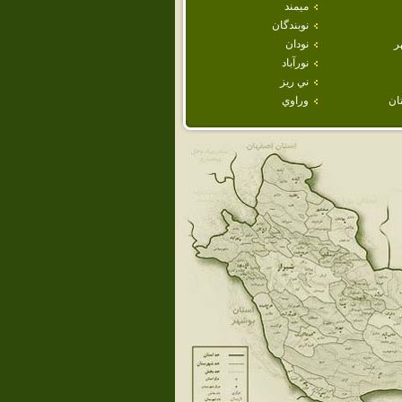
ميمند
نوبندگان
ر
نودان
نورآباد
ني ريز
ان
وراوي