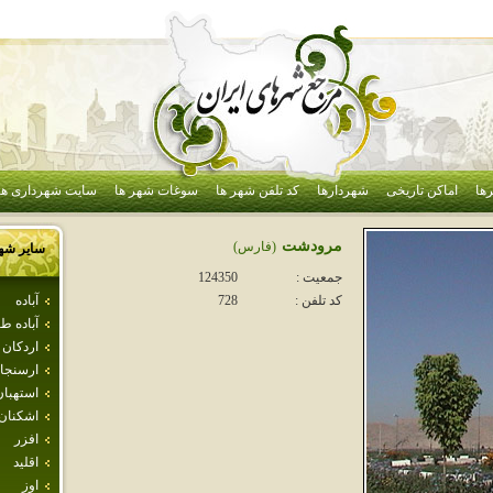
ها
اماکن تاریخی
شهردارها
کد تلفن شهر ها
سوغات شهر ها
سایت شهرداری ها
مرودشت
(فارس)
سایر شه
جمعیت :
124350
آباده
کد تلفن :
728
آباده 
اردكان
ارسنجا
استهبان
اشكنان
افزر
اقليد
اوز