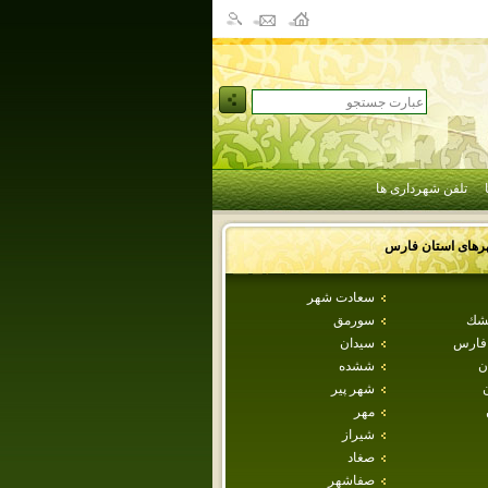
تلفن شهرداری ها
رهای استان
فارس
سعادت شهر
طشك
سورمق
 فارس
سيدان
ن
ششده
شهر پير
مهر
شيراز
صغاد
صفاشهر