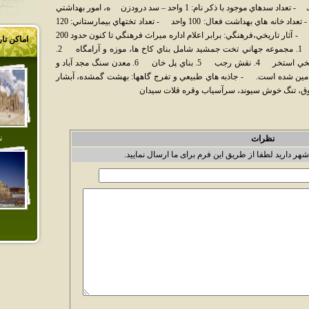
مشتركين آب آشاميدني روستايي: 26862 مشترك - تعداد سدهاي موجود با ذكر نام: 1 واحد – سد درودزن ه، امور بهداشتي
و درماني: - تعداد مراكز بهداشتي : 22 واحد - تعداد خانه هاي بهداشت فعال: 100 واحد - تعداد تختهاي بيمارستاني: 120
تخت جاذبه هاي گردشگري و ميراث فرهنگي: - آثار تاريخي،فرهنگي: برابر اعلام اداره ميراث فرهنگي تا كنون حدود 200
اماکن تا
اثر تاريخي در شهرستان به ثبت رسيده مانند: 1. مجموعه جهاني تخت جمشيد شامل بناي كاخ ها، موزه و آرامگاه 2.
مجموعه آثار تاريخي نقش رستم 3. شهر تاريخي استخر 4. نقش رجب 5. بناي پل خان 6. معدن سنگ مجد آباد و
تامين شده است. - جاذبه هاي طبيعي و تفرج گاهها: بهشت گمشده، آبشار
اروق، تنگ خوش سيوند، سرآسياب وقره قلات سيدان
ن
نظرات
شهر دارید لطفا از طریق این فرم برای ما ارسال نمایید.