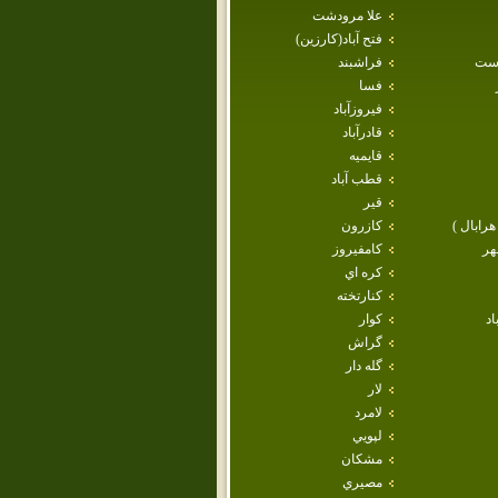
علا مرودشت
فتح آباد(كارزين)
است
فراشبند
فسا
فيروزآباد
قادرآباد
قايميه
قطب آباد
قير
هرابال )
كازرون
هر
كامفيروز
كره اي
كنارتخته
اد
كوار
گراش
گله دار
لار
لامرد
لپويي
مشكان
مصيري