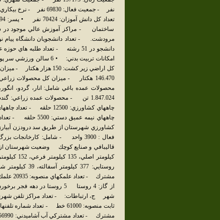
ساختمان - مراكز آموزش عالي موجود در شهرس
محصولات عمده باغي شامل: انار، گردو، انگور،
1.847.024 تن - محصولات عمده زراعي: 
كشاورزي شهرستان از طريق سد درودزن آبيا
فعال : 3900 واحد - شامل: كارخانج