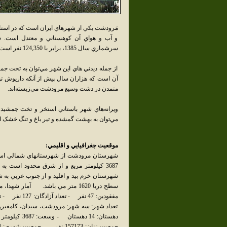
و آب‌ و هواي‌ آن‌ کوهستاني‌ و معتدل‌ ا
سرشماري سال 1385، برابر با 124,350 نفر است.
از جمله ديدني هاي اين شهر مي‌توان به تخت جم
آن‌ است‌ که‌ هزاران‌ سال‌ پيش‌ از آنکه‌ داريوش‌ تپ
متمدن‌ در دشت‌ وسيع‌ مرودشت‌ مي‌زيسته‌اند.
ويرانه‌هاي‌ شهر باستاني استخر و تخت‌ جمشيد بخ
مي‌توان به بهشت گمشده و تير باغ و تنگ خشک ا
موقعيت جغرافيايي و اقليمي:
3687 كيلومتر مربع و از شرق محدود است 
شهرستان خرم بيد و اقليد و از جنوب غربي به 
تعداد شهر: سه شهر: مرودشت، سيدان، كامفير