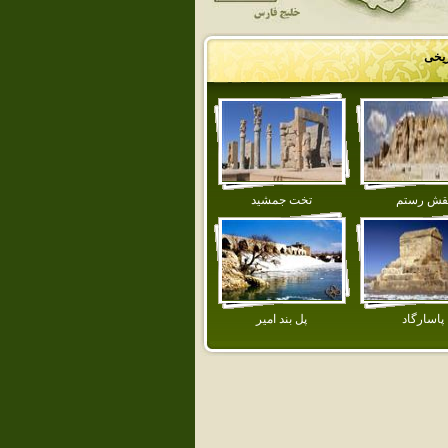
ریخی
قش رستم
تخت جمشيد
پاسارگاد
پل بند امير