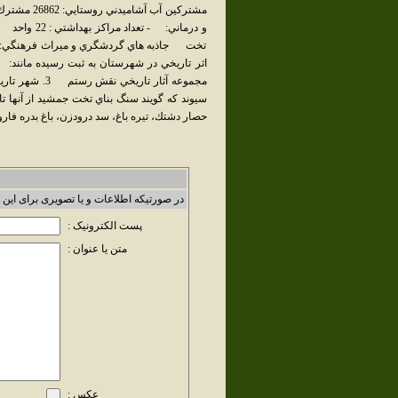
سيوند كه گويند سنگ بناي تخت جمشيد از آنها 
حصار دشتك، تيره باغ، سد درودزن، باغ بدره ف
در صورتیکه اطلاعات و یا تصویری برای این 
پست الکترونیک :
متن یا عنوان :
عکس :