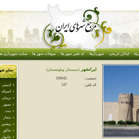
ها
اماکن تاریخی
شهردارها
کد تلفن شهر ها
سوغات شهر ها
سایت شهرداری ها
ايرانشهر
(سيستان وبلوچستان)
سایر شه
جمعیت :
100642
اديمي
کد تلفن :
547
اسپكه
بزمان
بمپور
بنت
بنجار
پيشين
جالق
چابهار