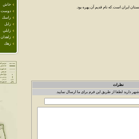
خاش
ان ايران است.که نام قديم آن پهره بود.
دوست 
راسك
زابل
زابلي
زاهدان
زهك
نظرات
شهر دارید لطفا از طریق این فرم برای ما ارسال نمایید.