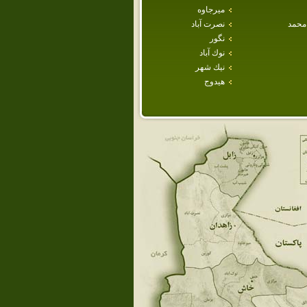
ميرجاوه
محمد
نصرت آباد
نگور
نوك آباد
نيك شهر
هيدوج