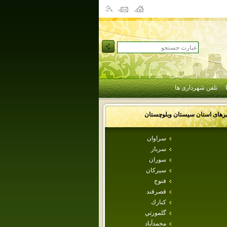
تلفن شهرداری ها
رهای استان
سيستان وبلوچستان
سراوان
سرباز
سوران
سيركان
فنوج
قصرقند
كنارك
گلمورتي
محمدآباد