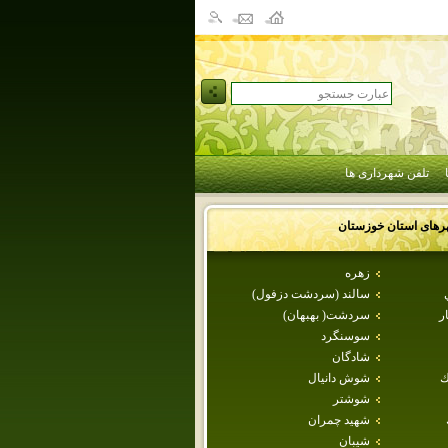
تلفن شهرداری ها
رهای استان
خوزستان
زهره
سالند (سردشت دزفول)
ر
سردشت( بهبهان)
سوسنگرد
شادگان
ك
شوش دانيال
شوشتر
شهيد چمران
شيبان