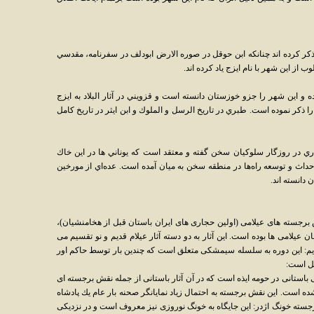
ج ذكر كرده اند چنانكه ابن حوقل در صوره الارض ابودلف در سفرنامه، مقدسي
از اين شهر با نام ايزج ياد كرده اند.
و اين شهر را جزو خوزستان دانسته است و قزويني در آثار البلاد به ايزج
را ذكر نموده است. طبري در تاريخ الرسل و الملوك و ابن ايثر در تاريخ كامل
ي در روزگار سلوكيان سخن گفته و معتقد است كه يوناني ها در اين خاك
 احداث و توسعه راه‌ها در منطقه سخن به ميان آمده است. عده‌اي از مورخين
 دانسته اند.
قش برجسته هاى عيلامى (اولين حجارى هاى ايران باستان قبل از هخامنشيان)،
عيلامى ها بوده است. اين آثار به دو دسته آثار عيلام قديم و نو تقسيم مى
ى باشند: 1) دوره عيلام قديم: اين دوره به سلسله سيمشكى متعلق است كه چندين بار توسط حاكم اور
يل است:
ستانى در حومه ايذه است كه در آن آثار باستانى از جمله نقش برجسته اى
م قديم (قرن 20 ق. م.) واقع شده است. اين نقش برجسته به احتمال زياد نمايانگر صحنه بار عام يك پادشاه
رجسته خونگ اژدر: اين جايگاه به خونگ نوروزى نيز معروف است و در نزديكى