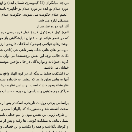
دوره عيلام نو: ايذه در دوره عيلام نو «آياپير»
اعظم عيلام حكومت مى نمودند. حكومت عيلام در
مستقل اداره مى شد.
آثار اين دوره عبارتند از:
نوشتارهاى عيلامى (ميخى) اطلاعات تاريخى ارزش
ميهمانى هاى هانى شاه، پسر تاهى هى (تاخى هى) 
نكات جالب توجه اين نقش برجسته‌ها مى توان به 
كردن حيوانات و نوازندگان در حال نواختن موسي
خدايان مى باشند.
ب) اشكفت سلمان: تنگه اى در كوه الهك واقع در
آنها به هانى تعلق دارند كه بيشتر به خانواده س
«تاريشا» وجود داشته است. براساس نظريه برخى 
مراكز مهم مذهبى و سياسى آن دوره به حساب م
براساس برخى روايات تاريخى، اسكندر پس از و
سخت آشفته شد و دستور داد كه يالهاى اسب و قا
از طرف ژوپى تر، هفس تيون را نيم خدايى نامي
تسلى بيابد، به مملكت كوسى ها رفته و پس از مطي
و كوچك نگذاشته و همه را بكشند و اين قصابى وح