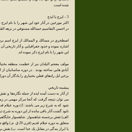
شده است.
5 – ايزج يا ايذج
اكثر مورخين در آثار خود اين شهر را با نام ايز
در احسن التقاسيم حمدالله مستوفي در نزهه القلوب 
اصطخري در مسالك و الممالك از ايزج اسم برده 
اشاره نموده و حدود جفرافيايي و آثار تاريخي آن 
اين شهر را با نام ايزج ذكر نموده اند.
مولف معجم البلدان نيز از عظمت منطقه بختيار
آبادي هايي ساخته بودند . در دوره ساسانيان از
برخي ايل راه‌هاي فعلي بختياري را يادگار آن دوران
پيشينه تاريخي
از آثار به دست آمده ايذه از جمله نگاره‌ها و ن
مى توان نتيجه گرفت كه آنجا مركز مهمى در زمان 
شود كه به شرح زير م
نابود گشت.آثار باقى مانده از اين دوره به شرح ذ
الف) نقش برجسته شاهسوار: شاهسوار جايگاهى با
متعلق به دوره عيلا
يا ابراز بندگى در مقابل يك خدا است. ب) نقش ب