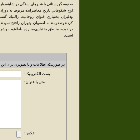
صفويه گورستانى با شيرهاى سنگى در شاهسوار وجود
اوج شكوفايي تاريخ معاصرايذه مربوط به دور
ودليران بختياري فتواي روحانيت رالبيك گفتند
كردندوظفرمندانه اصفهان وتهران رافتح نمودند
درنفوذبه مناطق بختياري،مبارزه باطاغوت 
است.
در صورتیکه اطلاعات و یا تصویری برای این 
پست الکترونیک :
متن یا عنوان :
عکس :