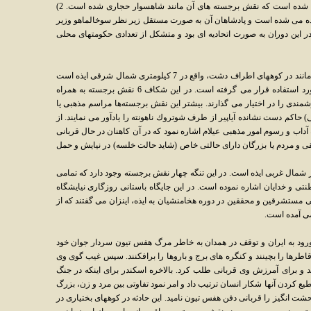
درياچه ميانگران (12 كيلومترى شمال ايذه) واقع شده است كه نقش برجسته هاى آن مانند شاهسوار حجارى شده است. 2)
 ناميده مى شده است و پادشاهان آن به صورت مستقل زير نظر سوخالماهو وزير
 اين دوران به صورت اتحاديه اى بود و متشكل از تعدادى حكومتهاى محلى
الف) كول فره (کول فرح): كول فره برسى دره مانند در كوههاى اطراف دشت، واقع در 7 كيلومترى شمال شرقى ايذه است
كه در عصر عيلام نو به عنوان نيايشگاهى باز مورد استفاده قرار مى گرفته است. در اين شكاف 6 نقش برجسته به همراه
مندى را در اختيار مى گذارند. بيشتر اين نقش برجسته‌ها مراسم مذهبى يا
حاكم دست نشانده آياپير از طرف شوتروك ناهونته را يادآور مى نمايند. از
آداب و رسوم امور مذهبى عيلام اشاره نمود كه در آن كاهنان در حال قربانى
قى و مردم يا بزرگان داراى حالتى خاص (شايد حالت خلسه) در نيايش و حمل
 شمال غربى ايذه است. در اين تنگه چهار نقش برجسته وجود دارد كه تمامى
لطنتى و خدايان اشاره نموده است. در اين جايگاه باستانى روزگارى نيايشگاه
مستشرقين و محققين در دوره هخامنشيان به ايذه، اينزان مى گفتند كه از
ى آمده است.
رود به ايران و توقف در همدان به خاطر مرگ هفس تيون سردار جوان خود
طرها را بچينند و كنگره هاى برج و باروها را برافكنند. سپس غيب گوى وى
د و براى آمرزش وى قربانى طلب كرد. بالاخره اسكندر براى اينكه در جنگ
ع كردن آنها شكار انسان ترتيب داد و امر نمود تفاوتى بين مرد و زن، بزرگ
شت انگيز را قربانى دفن هفس تيون ناميد. اين حادثه در كوههاى بختيارى در