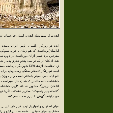
ايذه مرکز شهرستان ايذه در استان خوزستان اس
ايذه در روزگار ايلاميان آياپير ،آنزان نامي
ايلاميان)بوده‌است که هم زمان با دوره سلوک
مفرغين مرد شمي از آن دوره‌است. در دوره ساسا
شد. اتابکان لر که در سده پنجم هجري پديدار شدن
زبان هاست. از دهه 1330 شهر دگر باره ايذه ناميده شد.
ايذه، شهر نگارکنده‌هاي سنگي و صخره‌اي ايران
نام ايذه نامي بسيار باستاني است و از دوران پ
داشته‌است نام مالمير که همان مال امير است (م
گفته اندچنين يادميكند: بعدازاين نشكفت اگرب
مردم ايذه باگويش بختياري صحبت مي‌کنند.
ميان اصفهان و اهواز پل ايذج قرار دارد اين پل
خشک و بسيار عميقي بنا شده‌است. در ايذج زلزله 