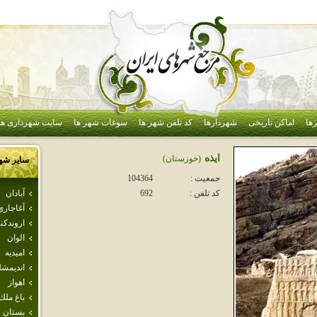
ها
اماکن تاریخی
شهردارها
کد تلفن شهر ها
سوغات شهر ها
سایت شهرداری ها
ايذه
(خوزستان)
سایر شه
جمعیت :
104364
آبادان
کد تلفن :
692
آغاجاري
اروندكنا
الوان
اميديه
انديمش
اهواز
باغ ملك
بستان