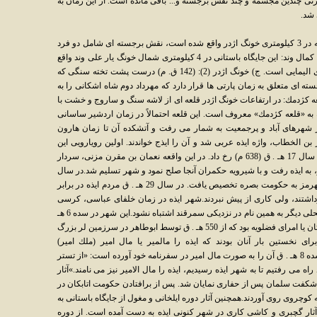
پارتى چندين مجسمه و چند نقش برجسته و... باقى مانده است. از اين زمان به
 شد.
الف) خونگ يارعلى وند: در اين جايگاه باستانى كه در 3 كيلومترى خونگ اژدر واقع شده است، نقش برجسته اى شامل دو فرد
اليمايى در يك مراسم آيينى وجود دارد. ب) خونگ كمال وند: اين جايگاه باستانى در 4 كيلومترى شمال خونگ يار على وند واقع
شده و داراى نقش برجسته اى به همراه كتيبه اى اليمايى است. ج) خونگ اژدر (2): (142 ق. م) درست پشت تخته سنگى كه
 اى متعلق به زمان پارتى ها قرار دارد كه مهرداد دوم شاه اشكانى را به
قلعه كژدمك: در ارتفاعات خونگ اژدر قلعه اى از لاشه سنگ و ساروج و خشت با
 به «قلعه كژدمك» معروف است. اين قلعه احتمالاً در زمان اردشير ساسانى
 شهرهاى آباد و پرجمعيت به شمار مى رفت و آتشكده آن تا زمان هارون
ن الخطاب، واژه ايذه عربى شد و آن را ايذج خواندند. اولين رويارويى اين
مردم استقلال طلب تاريخ ايران با مسلمانان در سال 17 هـ . ق (638 م) رخ داد. در اين واقعه نعمان بن مقرن مزنى، سردار
به ايذه رفت و با شيرويه حكمران آنجا صلح نمود و شهر تسليم شد.در سال
22 هـ . ق اولين درآمد حاصل از خراج ايذه و رامهرمز به حكومت بصره تخصيص يافت. در سال 29 هـ . ق مردم ايذه در برابر
تند، ولى كارى از پيش نبردند.شهر ايذه در زمان خلفاى عباسى، كرسى
ولايت بود و «ايذج الاهواز» خوانده مى شد، تا با محلى ديگر به همين نام در نزديكى سمرقند اشتباه نشود.اين شهر در سده 6 هـ
. ق، در دوران مغول، مركز حكومت اتابكان لرستان يا امراى فضلويه بود كه از 550 هـ . ق توسط ابوطاهر در سرزمين لر بزرگ
نخستين بار آنان بودند كه ايذه را مالمير يا مال امير (ملك امير)
ناميدند.نخستين بار ابن بطوطه در نيمه نخست سده 8 هـ . ق آن را به صورت مال امير در سفرنامه خود آورده است: «از تستر
 مى رفتيم تا به شهر ايذه رسيديم، ايذه را مال الامير نيز مى نامند.»آثار
 اشكفت سلمان پس از حفارى نمايان شد. پس از برافتادن حكومت اتابكان در
ن به كوچروى روى آوردند.همچنين آثار دوره ايلخانى و مغول از جايگاه باستانى به
آثار گچبرى و كاشى كارى در شهر كنونى ايذه به دست آمده است. از دوره