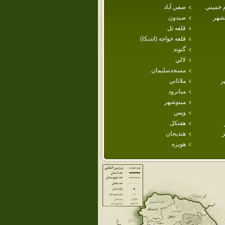
م خميني
صفي آباد
هشهر
صيدون
قلعه تل
قلعه خواجه (انديكا)
گتوند
لالي
مسجدسليمان
ر
ملاثاني
ميانرود
مينوشهر
ويس
هفتكل
ز
هنديجان
هويزه