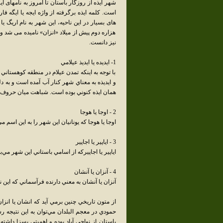
شهر ايذه از روزگار باستان تا امروز به نامهاى ايزج
است. كلمه ايذه برگرفته از واژه ايجه يا ايگه 
هاى بسيار در اين ناحيه، اين شهر به نام اريگ 
هزاره دوم پيش از ميلاد «انزان» ناميده مى شد و 
نيز دانست.
1- ايديده يا ايديذ عيلامي
با توجه به اينكه تمدن عيلام در منطقه كوهستان
و ايديذه به معناي شهر كنار آب آمده است و به د
همان ايذه كنوني بوده است. شباهت ميان حروف ايدي
2 - اوجا يا هوجا
اوجا يا هوجا كه يونانيان اين شهر را به اين اسم مي
3 - اياپير يا اجاپير
اياپير يا اجاپيركه از اسامي باستاني اين شهر مي‌ب
4 - آنزان يا آنشان
آنزان يا آنشان به معني دارنده فرآسماني كه اين نا
از متون تاريخي چنين برمي آيد كه انشان يا انزا
حمودي در معجم البلدان مي‌توان به اين نتيجه 
باستان از نواحي آباد بوده و اهميتي بسزا داشت