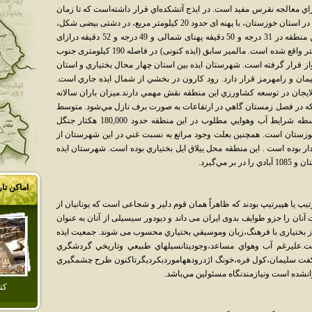
ي معالجه نقرس مفيد است. در ايذج آتشکده‌اي قرار داشته‌است که تا زمان
هارون الرشيد فروزان بوده‌است. شهرستان ايذه در استان خوزستان، با پهنه اى حدود 20 كيلومتر مربع، در دشتى بيضى شكل،
در شمال شرقى استان خوزستان قرار دارد. اين منطقه در 31 درجه و 50 دقيقه پهناى شمالى و 49 درجه و 52 دقيقه درازاى
خاورى نسبت به گرينويچ و ارتفاعى معادل 760 متر واقع شده است. مالمير سابق (ايذه كنونى) در فاصله 190 كيلومترى جنوب
ال شرقى اهواز قرار گرفته است. ‏شهرستان ايذه بين استان چهار محال بختياري و استان
مان و رامهرمز قرار دارد. رود کارون در بخشي از شمال ايذه جاري است.
لايجان در توسعه کشاورزي اين منطقه نقش مهمي دارند.‏ميزان باران سالانه
متوسط 400 ميليمتر است که در فصل زمستان گاهي در ارتفاعات به صورت برف نازل مي‌شود. متوسط
درجه حرارت در شهرستان ايذه 24 است . بواسطه شرايط آب وهوايي مطلوب در اين منطقه حدود 180,000 هکتار جنگل
وزستان است. همچنين بعلت وجود مراتع به نسبت غني در اين شهرستان از
ر بوده است . اين منطقه محل ييلاق ايل بختياري بوده است. شهرستان ايذه
اماکن تا
رتيپ يا هپيرتيپ بودند كه ظاهراً همان قوم دلير و شجاعى است كه يونانيان از
دوت آنان را جزو طوايف بدوى ايران مى داند و ديودور سيسيلى از آنان به عنوان
از بختيارى با فرهنگ،زبان وموسيقي بختياري محسوب مى شوند. جمعيت ايذه
شيدي 177,822 نفر بوده است.عليرغم آب وهواي مساعد،وجودپتانسيلهاي طبيعي وتاريخي گردشگري
 سوسن،درياچه سدايذه (كارون3)،اشكفت سليمان،كول فره،خونگ اژدرودههاموردبكرديگرتاكنون طرح چشمگيري
انشده است ونيازمندنگاه مسئولين مي‌باشد.
كت