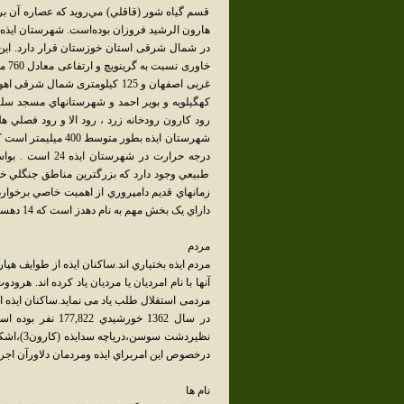
قسم گياه شور (قاقلي) مي‌رويد که عصاره آن برا
غربى اصفهان و 125 كيلومترى شم
کهگيلويه و بوير احمد و شهرستانهاي مسجد سلي
رود کارون رودخانه زرد ، رود الا و رود فصلي ه
شهرستان ايذه بطور 
طبيعي وجود دارد که بزرگترين مناطق جنگلي خ
زمانهاي قديم دامپروري از اهميت خاصي برخواردا
داراي يک بخش مهم به نام دهدز است که 14 دهستان و 1085 آبادي را در بر مي‌گيرد.
مردم
مردم ايذه بختياري اند.ساكنان ايذه از طوايف هپا
آنها با نام امرديان يا مرديان ياد كرده اند. هرو
مردمى استقلال طلب ياد مى نمايد.ساكنان ايذه 
در سال 1362 خور
نظيردشت
درخصوص اين امربراي ايذه ومردمان دلاورآن اجر
نام ها