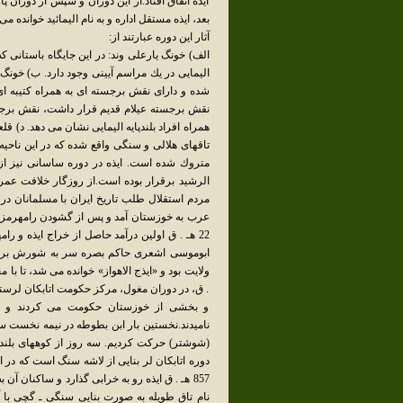
ايذه اتفاق افتاد.از اين دوران و سپس از دوران 
بعد، ايذه مستقل اداره و به نام اليمائيد خوانده مى
آثار اين دوره عبارتند از:
نقش برجسته عيلام قديم قرار داشت، نقش برجسته
همراه افراد بلندپايه اليمايى نشان مى دهد. د) 
تاقهاى هلالى و سنگى واقع شده كه در اين ناحيه
متروك شده است. ايذه در دوره ساسانى نيز از
الرشيد برقرار بوده است.از روزگار خلافت عمر ب
عرب به خوزستان آمد و پس از گشودن رامهرمز، 
ابوموسى اشعرى حاكم بصره سر به شورش برداش
و بخشى از خوزستان حكومت مى كردند و براى 
(شوشتر) حركت كرديم. سه روز از كوههاى بلند راه
دوره اتابكان لر بنايى از لاشه سنگ است كه در
857 هـ . ق ايذه رو به خرابى گذارد و ساكنان آ
نام تاق طويله به صورت بنايى سنگى ـ گچى با 