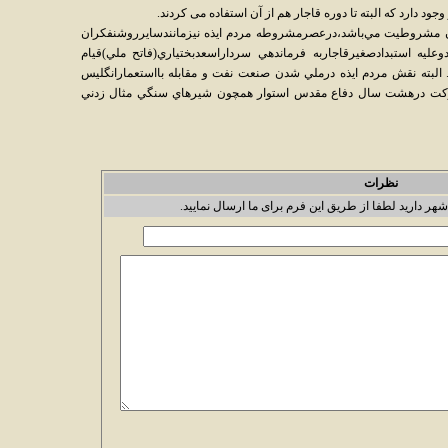
 دارد كه البته تا دوره قاجار هم از آن استفاده مى كردند.
ان مشروطيت مي‌باشد،درعصرمشروطه مردم ايذه نيزمانندسايرروشنفكران
وعليه استبدادصغيرقاجاربه فرماندهي سرداراسعدبختياري(فاتح ملي)قيام
. البته نقش مردم ايذه درملي شدن صنعت نفت و مقابله بااستعمارانگليس
وشركت درهشت سال دفاع مقدس استوار همچون شيرهاي سنگي مثال زدني
نظرات
شهر دارید لطفا از طریق این فرم برای ما ارسال نمایید.