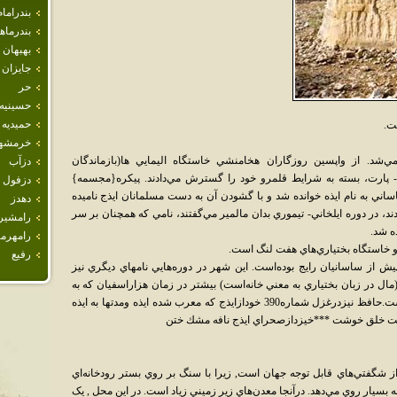
بندراما
بندرما
بهبهان
جايزان
حر
حسينيه
حميديه
ت.
خرمشه
ده مي‌شد. از واپسين روزگاران هخامنشي خاستگاه اليمايي ها(بازماندگان
دزآب
ي- پارت، بسته به شرايط قلمرو خود را گسترش مي‌دادند. پيکره{مجسمه}
دزفول
ني به نام ايذه خوانده شد و با گشودن آن به دست مسلمانان ايذج ناميده
دهدز
د، در دوره ايلخاني- تيموري بدان مالمير مي‌گفتند، نامي که همچنان بر سر
رامشير
رامهرم
 و خاستگاه بختياري‌هاي هفت لنگ است.
رفيع
يش از ساسانيان رايج بوده‌است. اين شهر در دوره‌هايي نامهاي ديگري نيز
ال در زبان بختياري به معني خانه‌است) بيشتر در زمان هزاراسفيان که به
اتابکان لر بزرگ مشهور شده‌اند کاربرد داشته‌است.حافظ نيزدرغزل شماره390 خودازايذج كه معرب شده ايذه ومدتها به ايذه
انكهت خلق خوشت ***خيزدازصحراي ايذج نافه مشك ختن
 از شگفتي‌هاي قابل توجه جهان است, زيرا با سنگ بر روي بستر رودخانه‌اي
بسيار روي مي‌دهد. درآنجا معدن‌هاي زير زميني زياد است. در اين محل , يک