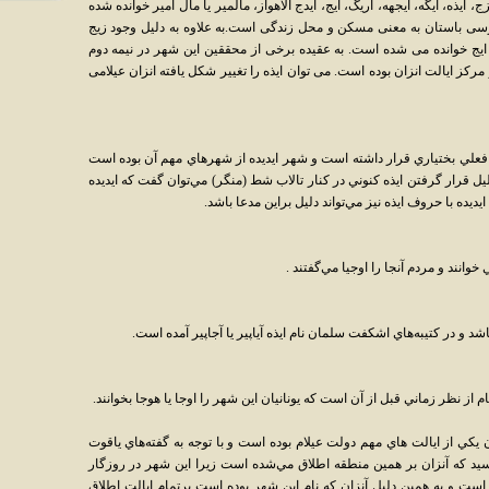
، ايذه، ايگه، ايجهه، اريگ، ايج، ايدج الاهواز، مالمير يا مال امير خوانده شده
فارسى باستان به معنى مسكن و محل زندگى است.به علاوه به دليل وجود زيج
يا ايج خوانده مى شده است. به عقيده برخى از محققين اين شهر در نيمه دوم
مركز ايالت انزان بوده است. مى توان ايذه را تغيير شكل يافته انزان عيلامى
ي فعلي بختياري قرار داشته است و شهر ايديده از شهرهاي مهم آن بوده است
ليل قرار گرفتن ايذه كنوني در كنار تالاب شط (منگر) مي‌توان گفت كه ايديده
ده با حروف ايذه نيز مي‌تواند دليل براين مدعا باشد.
 خوانند و مردم آنجا را اوجيا مي‌گفتند .
اشد و در كتيبه‌هاي اشكفت سلمان نام ايذه آياپير يا آجاپير آمده است.
م از نظر زماني قبل از آن است كه يونانيان اين شهر را اوجا يا هوجا بخوانند.
ن يكي از ايالت هاي مهم دولت عيلام بوده است و با توجه به گفته‌هاي ياقوت
رسيد كه آنزان بر همين منطقه اطلاق مي‌شده است زيرا اين شهر در روزگار
ه است و به همين دليل آنزان كه نام اين شهر بوده است برتمام ايالت اطلاق