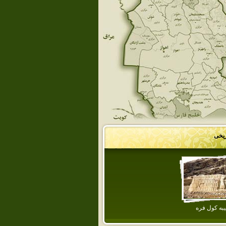
ریخی
يبه كول فره