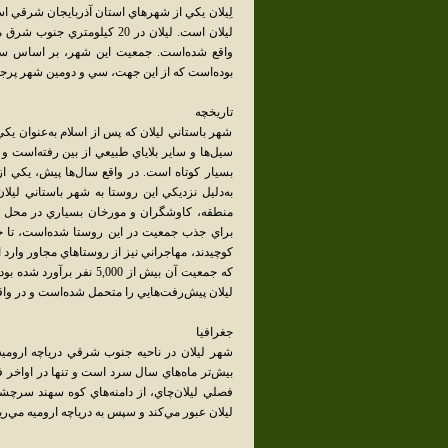
لِيلان يکي از شهرهاي استان آذربايجان شرقي 
بوده‌است که از اين جهت، سي و دومين شهر پر
تاريخچه
شهر باستاني ليلان که پس از اسلام به‌عنوان يکي
سيل‌ها و ساير بلاياي طبيعي از بين رفته‌است و
بسيار کوتاه است. در واقع سال‌ها پيش، يکي از
به‌دليل نزديکي اين روستا به شهر باستاني ليلان،
منطقه، کاوشگران و مورخان بسياري در محل شه
براي جذب جمعيت در اين روستا شده‌است، تا جاي
که جمعيت آن بيش از 5,000
ليلان پيش‌رفت‌هايي را متحمل شده‌است و در وا
جغرافيا
شهر ليلان در ناحيه جنوب شرقي درياچه اروميه 
بيش‌تر ماه‌هاي سال سرد است و تنها در اواخر 
فصلي ليلان‌چاي، از دامنه‌هاي کوه سهند سرچش
ليلان عبور مي‌کند و سپس به درياچه اروميه مي‌ري