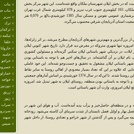
است که در بخش ليلان شهرستان ملکان واقع شده‌است. اين شهر مرکز بخش
بناب
ليلان است. ليلان در 20 کيلومتري جنوب شرق ملکان، 163 کيلومتري جنوب غرب تبريز و 678 کيلومتري شمال غرب تهران
بناب جد
واقع شده‌است. جمعيت اين شهر، بر اساس سرشماري عمومي نفوس و مسکن سال 1385 خورشيدي،بالغ بر 6,079 نفر
تبريز
جمعيت استان آذربايجان شرقي محسوب مي‌گردد.
ترك
تركمان
تيكمه 
 از بزرگ‌ترين و مهم‌ترين شهرهاي آذربايجان مطرح مي‌شد، بر اثر زلزله‌ها،
جلفا
 امروزه تنها شهري متروکه در معرض ديد قرار دارد. تاريخ شهر کنوني ليلان
خاروانا
 ايلات، در نزديکي شهر باستاني ليلان سکني گزيده‌اند و مسئولين کشوري
خامنه
 نام ليلان بر آن گذاشته‌اند. در سال‌هاي اخير هم با توجه به باستاني بودن
خراجو
ر باستاني ليلان مشغول به تحقيق و جست‌وجو شده‌اند. اين خود عاملي
خسروش
ي که علاوه بر اين که تعداد بسيار معدودي از اهالي روستا به ساير نقاط
خمارلو
کوچيدند، مهاجراني نيز از روستاهاي مجاور وارد اين روستا شدند. تا اين‌که در سال 1374 خورشيدي بر اساس آمارهاي جمعيتي
خواجه
 نفر برآورد شده بود و با توجه به باستاني بودن منطقه، روستاي ليلان به شهر تبديل شد. امروزه
دوزدوز
قع ليلان امروزي، وارث آن شهر باستاني است.
زرنق
زنوز
سراب
و در منطقه‌اي حاصل‌خيز و پر‌آب پديد آمده‌است. آب و هواي اين شهر در
سردرود
فصل بهار و اوايل فصل تابستان از شدت سرماي آن کاسته مي‌شود. رودخانه
مه مي‌گيرد و پس از گذشتن از شهر خراجو و تعدادي روستا، از داخل شهر
سهند
زد.
سيس