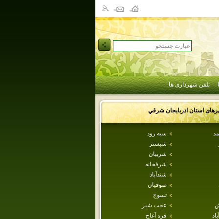
تلفن شهرداری ها
رهای استان
اذربايجان شرقي
مد
سيه رود
شبستر
شربيان
شرفخانه
شندآباد
صوفيان
تسوج
ش
عجب شير
اد
قره آغاج