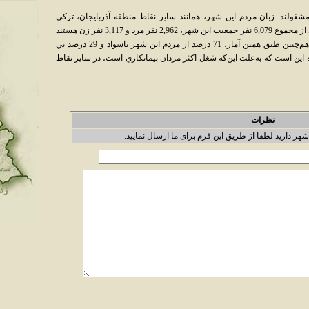
شغولند. زبان مردم اين شهر، همانند ساير نقاط منطقه آذربايجان، ترکي
آذربايجاني است. طبق آمار سال 1385 خورشيدي از مجموع 6,079 نفر جمعيت اين شهر، 2,962 نفر مرد و 3,117 نفر زن هستند
که در مجموع، 1,468 خانوار را تشکيل مي‌دهند. هم‌چنين طبق همين آمار، 71 درصد از مردم اين شهر باسواد و 29 درصد بي
 اين است که به‌علت اين‌که شغل اکثر مردان پيمانکاري است، در ساير نقاط
نظرات
شهر دارید لطفا از طریق این فرم برای ما ارسال نمایید.