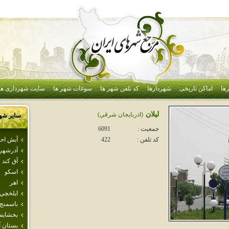
ها
اماکن تاریخی
شهردارها
کد تلفن شهر ها
سوغات شهر ها
سایت شهرداری ها
ليلان
(اذربايجان شرقي)
سایر شه
جمعیت :
6091
آبش اح
کد تلفن :
422
آذرشهر
آق كند
اسكو
اهر
ايلخچي
باسمنج
بخشاي
بستان آب