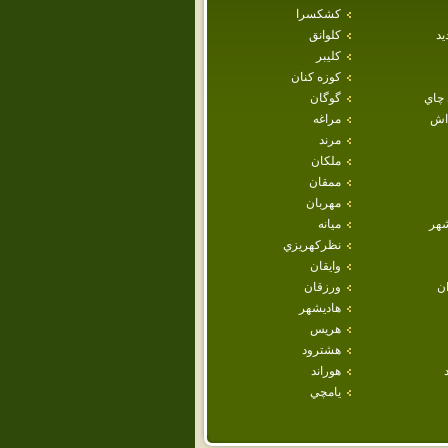
كشكسرا
يد
كلوانق
كليبر
كوزه كنان
 چاي
گوگان
داش
مراغه
مرند
ملكان
ممقان
مهربان
هر
ميانه
نظركهريزي
وايقان
ان
ورزقان
هاديشهر
هريس
هشترود
هوراند
يامچي