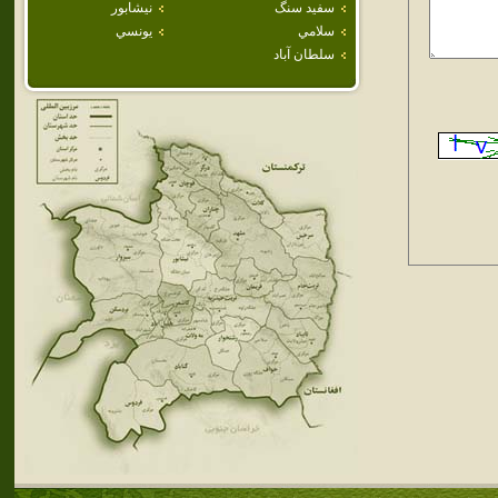
سفيد سنگ
نيشابور
سلامي
يونسي
سلطان آباد