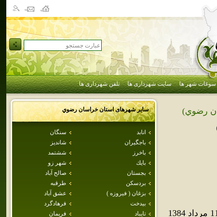
سوغات شهر ها
سایت شهرداری ها
تلفن شهرداری ها
سایر شهرهای استان
خراسان رضوي
ن رضوي)
انابد
سنگان
باجگيران
شانديز
باخرز
ششتمد
بايك
شهر زو
بجستان
صالح آباد
بردسكن
طرقبه
بزغان ( فيروزه )
عشق آباد
بيدخت
فرهادگرد
نيل‌شهر از شهرهاي استان خراسان رضوي ايران است. اين شهر در 11 مرداد 1384
تايباد
فريمان