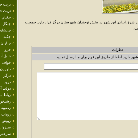
تربت ج
تربت حي
جغتاي
 شرق ايران. اين شهر در بخش نوخندان شهرستان درگز قرار دارد. جمعيت
جنگل
چاپشلو
چکنه
چناران
خرو
نظرات
خليل آبا
شهر دارید لطفا از طریق این فرم برای ما ارسال نمایید.
خواف
داورزن
درگز
درود
دولت آب
رباط س
رشتخوا
رضويه
روداب
ريوش
سبزوار
سرخس