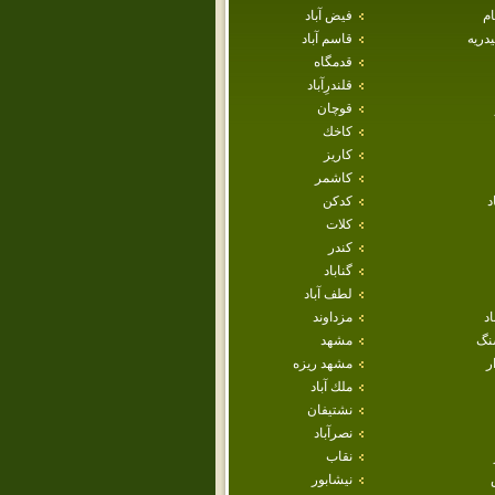
ام
فيض آباد
دريه
قاسم آباد
قدمگاه
قلندرِآباد
قوچان
كاخك
كاريز
كاشمر
د
كدكن
كلات
كندر
گناباد
لطف آباد
اد
مزداوند
نگ
مشهد
ر
مشهد ريزه
ملك آباد
نشتيفان
نصرآباد
نقاب
نيشابور