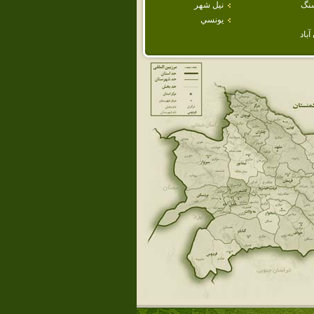
نگ
نيل شهر
يونسي
باد