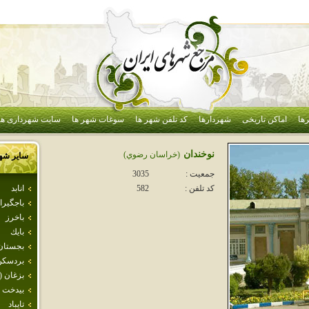
ها
اماکن تاریخی
شهردارها
کد تلفن شهر ها
سوغات شهر ها
سایت شهرداری ها
نوخندان
(خراسان رضوي)
سایر شه
جمعیت :
3035
انابد
کد تلفن :
582
باجگيرا
باخرز
بايك
بجستان
بردسكن
بزغان (
بيدخت
تايباد