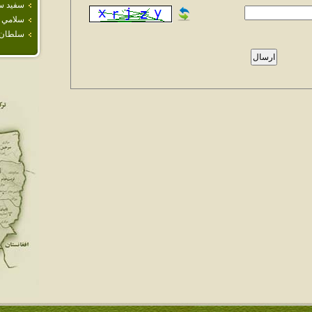
سفيد س
سلامي
سلطان آ