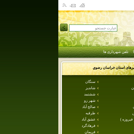
تلفن شهرداری ها
رهای استان
خراسان رضوي
سنگان
ن
شانديز
ششتمد
شهر زو
صالح آباد
طرقبه
 فيروزه )
عشق آباد
فرهادگرد
فريمان