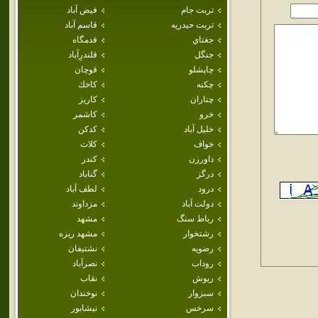
تربت جام
فيض آباد
تربت حيدريه
قاسم آباد
جغتاي
قدمگاه
جنگل
قلندرِآباد
چاپشلو
قوچان
چکنه
كاخك
چناران
كاريز
خرو
كاشمر
خليل آباد
كدكن
خواف
كلات
داورزن
كندر
درگز
گناباد
درود
لطف آباد
دولت آباد
مزداوند
رباط سنگ
مشهد
رشتخوار
مشهد ريزه
رضويه
نشتيفان
روداب
نصرآباد
ريوش
نقاب
سبزوار
نوخندان
سرخس
نيشابور