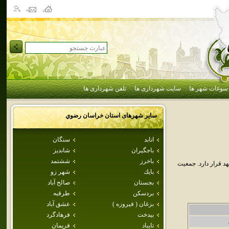
سوغات شهر ها
سایت شهرداری ها
تلفن شهرداری ها
سایر شهرهای استان
خراسان رضوي
انابد
سنگان
باجگيران
شانديز
باخرز
ششتمد
 قرار دارد. جمعيت
بايك
شهر زو
بجستان
صالح آباد
بردسكن
طرقبه
بزغان ( فيروزه )
عشق آباد
بيدخت
فرهادگرد
تايباد
فريمان