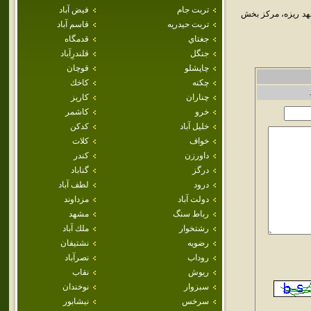
تربت جام
فيض آباد
شهر در سال 1384 با ارتقاء روستاي مشهد ريزه، مرکز بخش
تربت حيدريه
قاسم آباد
جغتاي
قدمگاه
جنگل
قلندرِآباد
چاپشلو
قوچان
چکنه
كاخك
چناران
كاريز
خرو
كاشمر
خليل آباد
كدكن
خواف
كلات
داورزن
كندر
درگز
گناباد
درود
لطف آباد
دولت آباد
مزداوند
رباط سنگ
مشهد
رشتخوار
ملك آباد
رضويه
نشتيفان
روداب
نصرآباد
ريوش
نقاب
سبزوار
نوخندان
سرخس
نيشابور