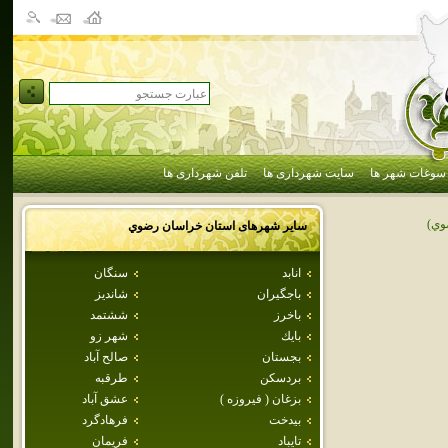
سوغات شهر ها
سایت شهرداری ها
تلفن شهرداری ها
وي)
سایر شهرهای استان
خراسان رضوي
انابد
سنگان
باجگيران
شانديز
باخرز
ششتمد
بايك
شهر زو
بجستان
صالح آباد
بردسكن
طرقبه
بزغان ( فيروزه )
عشق آباد
بيدخت
فرهادگرد
تايباد
فريمان