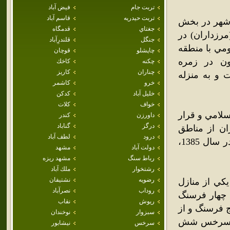
تربت جام
فيض آباد
تربت حيدريه
قاسم آباد
 شهر در بخش
جغتاي
قدمگاه
رزداران) در
جنگل
قلندرِآباد
مي با منطقه
چاپشلو
قوچان
ن در زمره
چکنه
كاخك
چناران
كاريز
و به منزله
خرو
كاشمر
خليل آباد
كدكن
خواف
كلات
سلامي و قرار
داورزن
كندر
درگز
گناباد
ان از مناطق
درود
لطف آباد
مهاجر پذير شهرستان سرخس محسوب مي‌شود. جمعيت اين شهردر سال 1385،
دولت آباد
مشهد
رباط سنگ
مشهد ريزه
رشتخوار
ملك آباد
رضويه
نشتيفان
عنوان يکي از منازل
روداب
نصرآباد
س چهار فرسنگ
ريوش
نقاب
 فرسنگ و از
سبزوار
نوخندان
هر سرخس شش
سرخس
نيشابور