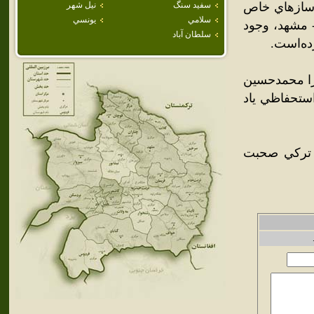
 سازهاي خاص
سفيد سنگ
نيل شهر
سلامي
يونسي
 مشهد، وجود
سلطان آباد
ده‌است.
HE) فرانسوي و ميرزا محمدحسين
استحفاظي ياد
 ترکي صحبت