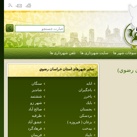
سوغات شهر ها
سایت شهرداری ها
تلفن شهرداری ها
سایر شهرهای استان
خراسان رضوي
 رضوي)
انابد
سنگان
باجگيران
شانديز
باخرز
ششتمد
بايك
شهر زو
بجستان
صالح آباد
بردسكن
طرقبه
بزغان ( فيروزه )
عشق آباد
بيدخت
فرهادگرد
تايباد
فريمان