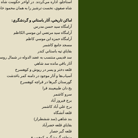
استاجلو، اداره مي‌کردند. در اواخر حکومت شا
شاه صفوي، نخست ترشيز را به همان محمود خان
اماکن تاريخي، آثار باستاني و گردشگري:
آرامگاه سيد حسن مدرس
آرامگاه سيد مرتضي ابن موسي الکاظم
آرامگاه حمزه ابن موسي کاظم
مسجد جامع کاشمر
بقاياي تپه باستاني کندر
سد قديمي منتسب به عضد الدوله در شمال روس
آثار باقي مانده سد شاهي
قلعه دختر و پسر در ريوش و کوهسرخ
آسياب‌ها و آثار موجود در دامنه کمر باغدشت
گورستان گبرها در قراچه کوهسرخ
يخ دان طبيعيبند قرا
سرو کاشمر
برج فيروز آباد
برج علي آباد کاشمر
قلعه آتشگاه
بند شاهي (سد ششطراز)
بقاياي قلعه خضرآباد
قلعه گبر حصار
منطقه گردشگري کوهسرخ