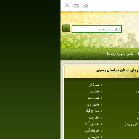
تلفن شهرداری ها
رهای استان
خراسان رضوي
سنگان
ن
شانديز
ششتمد
شهر زو
صالح آباد
طرقبه
 فيروزه )
عشق آباد
فرهادگرد
فريمان