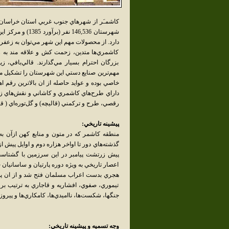
دارد. از محصولات مهم اين شهر مي‌توان به زعف
کاشمري‌ها متدين، زحمت کش و علاقه مند به زاد
بزرگان احترام بسيار مي‌گذارند. قالي‌بافي، 
مهم‌ترين صنايع دستي اين شهرستان را تشکيل م
خاصي بوده و عوايد حاصله از ان بالاترين رقم 
داراي طرح‌هاي کاشمري و کاشاني و نقش‌هاي زي
رقصي، طرح و ترکمني (قاليچه) و گل‌توره‌اي ( قا
پيشينه تاريخي:
منطقه کاشمر که در متون و منابع کهن ازآن به
پيش زرتشت پيامبر در اين سرزمين با گشتاسب ش
هجري بدست اعراب مسلمان فتح شد و از ان پس 
تيموري، صفوي، افشاريه و قاجاري به ترتيب بر ا
جنگها، شکست‌ها، نااميدي‌ها، کامکاري‌ها و پيرو
وجه تسميه و پيشينه تاريخي: