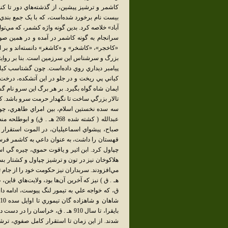
کاشمر و ترشيز پيشين، از گذشته‌هاي دور تا کن
بيست نام برخورد شده‌است، که با يک جمع بندي
آباد» خلاصه کرد. بدين گونه واژه کشمر، که مي‌ت
سرانجام به گونه کاشمر در آمده و در همين صو
«کاخجر»، «کاشخر» و «کاشغر» دانسته‌اند و بر ا
بزرگ و سرشناس اين سرزمين است. بنا بر روايت
پيامبر ديداري روي داده‌است. چون گشتاسب کيا
کياني پي ريخت و در جلو در اين آتشکده، درخ
ايمان شاه گواه بگيرد. بر هر برگ اين سرو نام 
صباح، پيشواي اسماعيليان، در الموت استقرار
هلاکوخان نيز در تون و ترشيز چپاول و کشتار بس
ش
بايقرا، تا سال 910 هـ . ق، خراسا
شدند. از اين زمان تا استقرار کامل صفوي، ترش