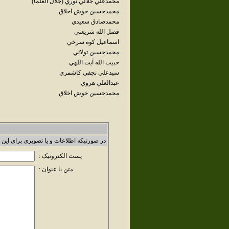
محمدعلي جلالي نوري (جلال العلما)
محمدحسين خوش اخلاق
محمدصادق سعيدي
فضل الله شريعتي
اسماعيل كوه سرخي
محمدحسين تولائي
حبيب الله آيت اللهي
سيدعلي نجفي کاشمري
عبدالعلي هروي
محمدحسين خوش اخلاق
در صورتیکه اطلاعات و یا تصویری برای این 
پست الکترونیک :
متن یا عنوان :