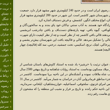
تربت ج
تربت حي
کاشمـَر از شهرهاي جنوب غربي استان خراسان رضوي ايران است و در حدود 240 کيلومتري شهر مشهد قرار دارد. جمعيت
جغتاي
شهرستان 146,536 نفر (برآورد 1385) و مرکز اين شهرستان شهر کاشمر است. اين شهر در حدود 200 کيلومتري مشهد قرار
جنگل
ران، انواع مختلف انگور، کشمش، و فرش دستباف اشاره کرد.
چاپشلو
گاه خود هستند. به آداب سنتي نياکان خود پاي بندند و به سالخوردگان و
چکنه
زيلوبافي، گيوه بافي، تهيه پارچه‌هاي دست‌باف و بافتن چادرشب ابريشمي
چناران
ي‌دهند.قالي بافي کاشمر چه از نظر کميت و چه از نظر کيفيت داراي شهرت
خرو
اهالي را تشکيل مي‌دهد. قالي و قاليچه بافت اين شهرستان بيش‌تر پشمي و
رخاکي، لچک، ترنج، اسکيمي، تخت جمشيد، درختي، سه کله (قاليچه)، چهار
خليل آبا
ليچه) هستند.
خواف
داورزن
درگز
 عنوان ترثيت يا «ترشيز» ياد شده به استناد کاوش‌هاي باستان شناسي از
درود
گذشته‌هاي دور تا اواخر هزاره دوم و اوايل پيش از ميلاد مسکون بوده‌است. به استناد روايات شاهنامه و تاريخ بيهقي 2500 سال
دولت آب
اه ملاقات نموده و آتشکده‌اي در اين ناحيه برپا نموده‌است. کاشمر در
رباط س
اعصار تاريخي به ويژه دوره پارتيان و ساسانيان جزء مناطق فرمانروايي آنان در خراسان به شمار مي‌آمد. کاشمر در سال 31
رشتخوا
امراي غزنوي، سلجوقي، اسماعيليه، خوارزمشاهيان، ايلخاني، سربداريه،
رضويه
ين ناحيه حکم راندند و تاريخ پر فراز و نشيب اين منطقه را که مشحون از
روداب
زي هاست رقم زدند.
ريوش
سبزوار
سرخس