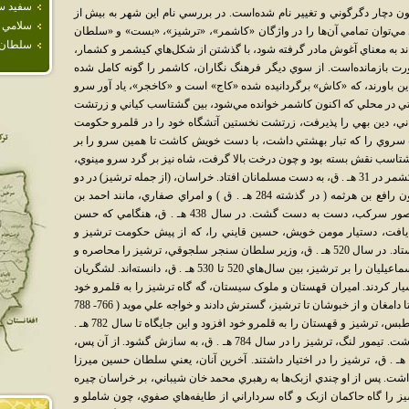
سفيد س
ون دچار دگرگوني و تغيير نام شده‌است. در بررسي نام اين شهر به بيش از
سلامي
 مي‌توان تمامي آن‌ها را در واژگان «کاشمر»، «ترشيز»، «بست» و «سلطان
سلطان آ
واند به معناي آغوش مادر گرفته شود، با گذشتن از شکل‌هاي کيشمر و کشمار،
رت بازمانده‌است. از سوي ديگر فرهنگ نگاران، کاشمر را گونه کامل شده
ين باورند، که «کاش» برگردانيده شده «کاج» است و «کاخجر»، ياد آور سرو
ي در محلي که اکنون کاشمر خوانده مي‌شود، بين گشتاسب کياني و زرتشت
ني، دين بهي را پذيرفت، زرتشت نخستين آتشگاه خود را در قلمرو حکومت
ت سروي را که تبار بهشتي داشت، با دست خويش کاشت تا همين سرو را بر
گشتاسب نقش بسته بود و چون درخت بالا گرفت، شاه نيز بر گرد سرو مينوي،
تالار بزرگي ساخت تا نگهدار حرمت سرو باشد. کشمر در 31 هـ . ق، به دست مسلمانان افتاد. خراسان، (از جمله ترشيز) در دو
سه سده نخستين اسلام، بين امراي طاهري، چون رافع بن هرثمه ( در گذشته 284 هـ . ق ) و امراي صفاري، مانند احمد بن
عبدالله ( کشته شده 268 هـ . ق) و ابوطلحه منصور سرکب، دست به دست گشت. در سال 438 هـ . ق، هنگامي که حسن
 يافت، دستيار مومن خويش، حسين قايني را، که از پيش حکومت ترشيز و
قهستان را داشت، به عنوان داعي به کاشمر فرستاد. در سال 520 هـ . ق، وزير سلطان سنجر سلجوقي، ترشيز را محاصره و
چپاول کرد. ابن اثير و ياقوت حموي، چيره گي اسماعيليان را بر ترشيز، بين سال‌هاي 520 تا 530 هـ . ق، دانسته‌اند. لشگريان
يار کردند. اميران قهستان و ملوک سيستان، گه گاه ترشيز را به قلمرو خود
مي‌افزودند. سربداران نيز حکومت خود را از جام تا دامغان و از خبوشان تا ترشيز، گسترش دادند و خواجه علي مويد ( 766- 788
هـ . ق ) نيز که آخرين آن‌ها بود، ولايت‌هاي قاين، طبس، ترشيز و قهستان را به قلمرو خود افزود و اين جايگاه تا سال 782 هـ .
ق، که خواجه علي به تيمور لنگ پيوست، ادامه داشت. تيمور لنگ، ترشيز را در سال 784 هـ . ق، به سازش گشود. از آن پس،
اهان و شاهزاده گان تيموري تا اوايل سده 10 هـ . ق، ترشيز را در اختيار داشتند. آخرين آنان، يعني سلطان حسين ميرزا
ن را در دست داشت. پس از او چندي ازبک‌ها به رهبري محمد خان شيباني، بر خراسان چيره
يز را گاه حاکمان ازبک و گاه سرداراني از طايفه‌هاي صفوي، چون شاملو و