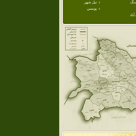
نگ
نيل شهر
يونسي
باد