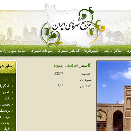
ها
اماکن تاریخی
شهردارها
کد تلفن شهر ها
سوغات شهر ها
سایت شهرداری ها
كاشمر
(خراسان رضوي)
سایر شه
جمعیت :
83667
انابد
سوغات :
باجگيرا
کد تلفن :
532
باخرز
بايك
بجستان
بردسكن
بزغان (
بيدخت
تايباد