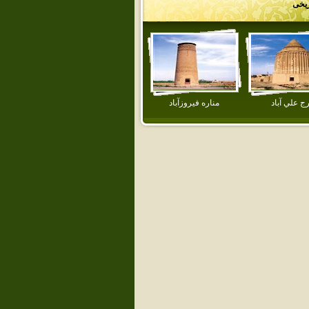
ریخی
رج علي آباد
مناره فيروزآباد