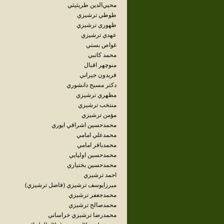
محيي‌الدين طريثيثي
طوطي ترشيزي
ظهوري ترشيزي
عهدي ترشيزي
غواص بستي
محمد کاتبي
منوچهر اقبال
فريدون جيراني
دکتر مسيح دانشوري
مظهري ترشيزي
منتخب ترشيزي
مؤمن ترشيزي
محمدحسين اشراقي‌ ايوري
محمدعلي امامي
محمدباقر امامي
محمدحسين اوليايي
محمدحسين بختياري
احمد ترشيزي
ميرزايوسف ترشيزي (فاضل ترشيزي)
محمدجعفر ترشيزي
محمدصالح ترشيزي
محمدرضا ترشيزي ‌خراساني