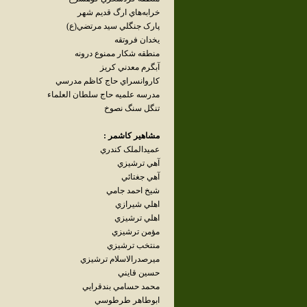
خرابه‌هاي ارگ قديم شهر
پارک جنگلي سيد مرتضي(ع)
يخدان فروتقه
منطقه شکار ممنوع درونه
آبگرم معدني کريز
کاروانسراي حاج کاظم مدرسي
مدرسه علميه حاج سلطان العلماء
تنگل سنگ نصوخ
مشاهير کاشمر :
عميدالملک کندري
آهي ترشيزي
آهي جغتائي
شيخ احمد جامي
اهلي شيرازي
اهلي ترشيزي
مؤمن ترشيزي
منتخب ترشيزي
ميرصدرالاسلام ترشيزي
حسين قايني
محمد حسامي بندقرايي
ابوطاهر طرطوسي