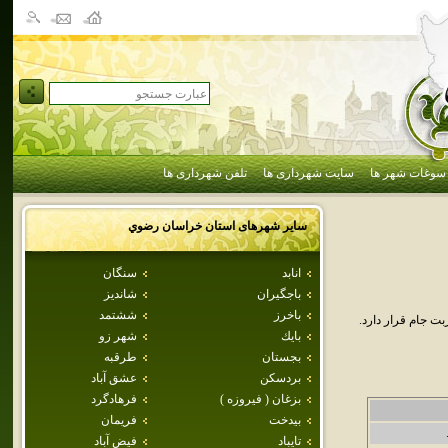
سوغات شهر ها
سایت شهرداری ها
تلفن شهرداری ها
سایر شهرهای استان
خراسان رضوي
انابد
سنگان
باجگيران
شانديز
باخرز
ششتمد
ت جام قرار دارد.
بايك
شهر زو
بجستان
طرقبه
بردسكن
عشق آباد
بزغان ( فيروزه )
فرهادگرد
بيدخت
فريمان
تايباد
فيض آباد