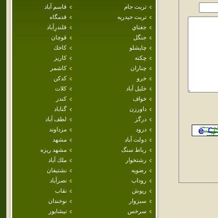
تربت جام
قاسم آباد
تربت حيدريه
قدمگاه
جغتاي
قلندرِآباد
جنگل
قوچان
چاپشلو
كاخك
چکنه
كاريز
چناران
كاشمر
خرو
كدكن
خليل آباد
كلات
خواف
كندر
داورزن
گناباد
درگز
لطف آباد
درود
مزداوند
دولت آباد
مشهد
رباط سنگ
مشهد ريزه
رشتخوار
ملك آباد
رضويه
نشتيفان
روداب
نصرآباد
ريوش
نقاب
سبزوار
نوخندان
سرخس
نيشابور