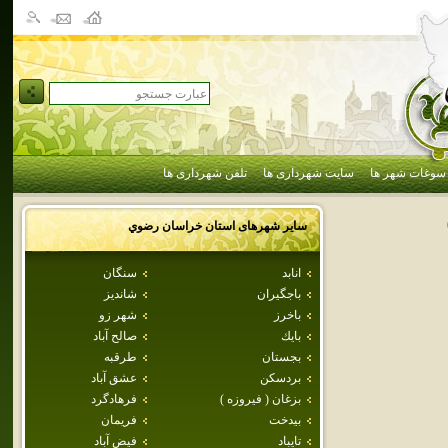
سوغات شهر ها
سایت شهرداری ها
تلفن شهرداری ها
سایر شهرهای استان
خراسان رضوي
انابد
سنگان
باجگيران
شانديز
باخرز
شهر زو
بايك
صالح آباد
بجستان
طرقبه
بردسكن
عشق آباد
بزغان ( فيروزه )
فرهادگرد
بيدخت
فريمان
تايباد
فيض آباد