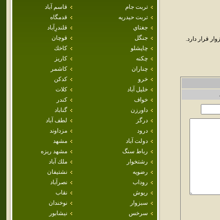
تربت جام
قاسم آباد
تربت حيدريه
قدمگاه
جغتاي
قلندرِآباد
جنگل
قوچان
ر قرار دارد.
چاپشلو
كاخك
چکنه
كاريز
چناران
كاشمر
خرو
كدكن
خليل آباد
كلات
خواف
كندر
داورزن
گناباد
درگز
لطف آباد
درود
مزداوند
دولت آباد
مشهد
رباط سنگ
مشهد ريزه
رشتخوار
ملك آباد
رضويه
نشتيفان
روداب
نصرآباد
ريوش
نقاب
سبزوار
نوخندان
سرخس
نيشابور