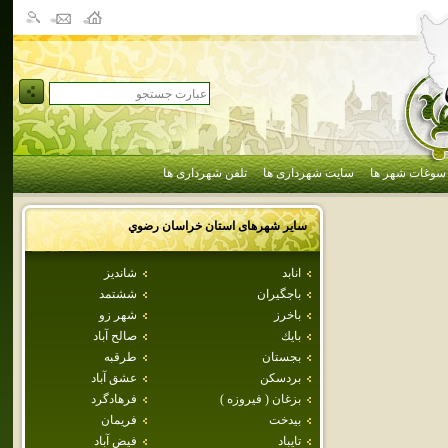
سوغات شهر ها
سایت شهرداری ها
تلفن شهرداری ها
سایر شهرهای استان
خراسان رضوي
انابد
شانديز
باجگيران
ششتمد
باخرز
شهر زو
بايك
صالح آباد
بجستان
طرقبه
بردسكن
عشق آباد
بزغان ( فيروزه )
فرهادگرد
بيدخت
فريمان
تايباد
فيض آباد