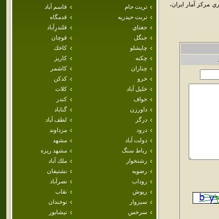
مرکز آمار ايران،
تربت جام
قاسم آباد
تربت حيدريه
قدمگاه
جغتاي
قلندرِآباد
جنگل
قوچان
چاپشلو
كاخك
چکنه
كاريز
چناران
كاشمر
خرو
كدكن
خليل آباد
كلات
خواف
كندر
داورزن
گناباد
درگز
لطف آباد
درود
مزداوند
دولت آباد
مشهد
رباط سنگ
مشهد ريزه
رشتخوار
ملك آباد
رضويه
نشتيفان
روداب
نصرآباد
ريوش
نقاب
سبزوار
نوخندان
سرخس
نيشابور