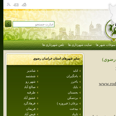
سوغات شهر ها
سایت شهرداری ها
تلفن شهرداری ها
سایر شهرهای استان
خراسان رضوي
رضوي)
انابد
شانديز
باجگيران
ششتمد
باخرز
شهر زو
www.rod
بايك
صالح آباد
بجستان
طرقبه
بردسكن
عشق آباد
بزغان ( فيروزه )
فرهادگرد
بيدخت
فريمان
تايباد
فيض آباد