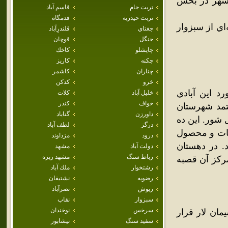
شهر در بخش
تربت جام
قاسم آباد
تربت حيدريه
قدمگاه
اي از سبزوار
جغتاي
قلندرِآباد
جنگل
قوچان
چاپشلو
كاخك
چکنه
كاريز
چناران
كاشمر
خرو
كدكن
 از فرهنگ جغرافيايي ايران جلد 9 در مورد اين آبادي
خليل آباد
كلات
خواف
كندر
مد شهرستان
داورزن
گناباد
هزار گزي جنوب کال شور. اين ده
درگز
لطف آباد
ست. آب آن از قنات و محصول
درود
مزداوند
د. در دهستان
دولت آباد
مشهد
رباط سنگ
مشهد ريزه
مرکز آن قصبه
رشتخوار
ملك آباد
رضويه
نشتيفان
ريوش
نصرآباد
سبزوار
نقاب
سرخس
نوخندان
مان لار قرار
سفيد سنگ
نيشابور