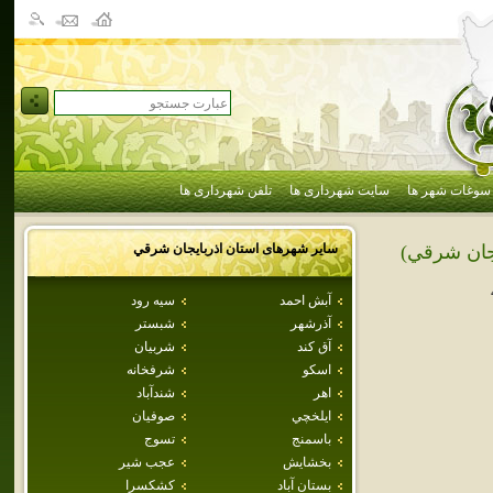
سوغات شهر ها
سایت شهرداری ها
تلفن شهرداری ها
سایر شهرهای استان
اذربايجان شرقي
يجان شرقي)
آبش احمد
سيه رود
آذرشهر
شبستر
آق كند
شربيان
اسكو
شرفخانه
اهر
شندآباد
ايلخچي
صوفيان
باسمنج
تسوج
بخشايش
عجب شير
بستان آباد
كشكسرا