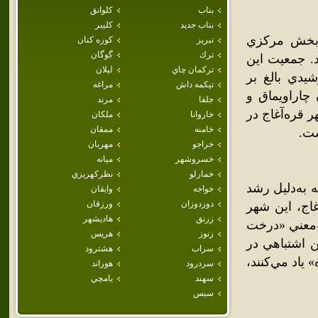
بناب
كلوانق
بناب جديد
كليبر
 بخش مرکزي
تبريز
كوزه كنان
ترك
گوگان
. جمعيت اين
تركمان چاي
ليلان
 عمومي نفوس و مسکن سال 1385 خورشيدي بالغ بر
تيكمه داش
مراغه
 چاراويماق و
جلفا
مرند
 قره‌آغاج در
خاروانا
ملكان
خامنه
ممقان
خراجو
مهربان
خسروشهر
ميانه
خمارلو
نظركهريزي
 به‌دليل رشد
خواجه
وايقان
دوزدوزان
ورزقان
غاج، اين شهر
زرنق
هاديشهر
به‌معني «درخت
زنوز
هريس
ين اشتباهي در
سراب
هشترود
 ياد مي‌کنند،
سردرود
هوراند
سهند
يامچي
سيس