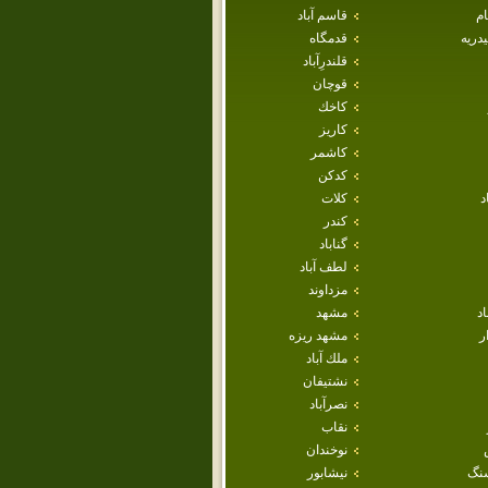
ام
قاسم آباد
دريه
قدمگاه
قلندرِآباد
قوچان
كاخك
كاريز
كاشمر
كدكن
د
كلات
كندر
گناباد
لطف آباد
مزداوند
اد
مشهد
ر
مشهد ريزه
ملك آباد
نشتيفان
نصرآباد
نقاب
نوخندان
نگ
نيشابور