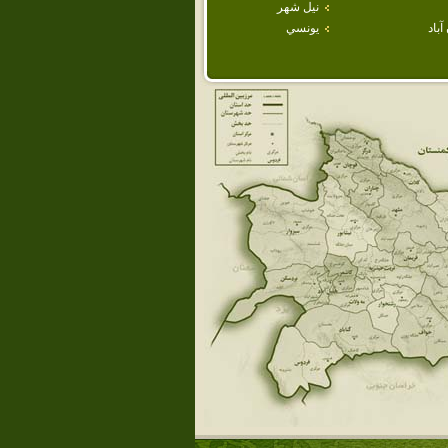
نيل شهر
باد
يونسي