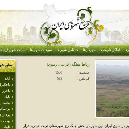
ها
اماکن تاریخی
شهردارها
کد تلفن شهر ها
سوغات شهر ها
سایت شهرداری ها
رباط سنگ
(خراسان رضوي)
سایر شه
جمعیت :
1500
انابد
کد تلفن :
532
باجگيرا
باخرز
بايك
بجستان
بردسكن
بزغان (
بيدخت
در شرق ايران. اين شهر در بخش جلگه رخ شهرستان تربت حيدريه قرار
تايباد