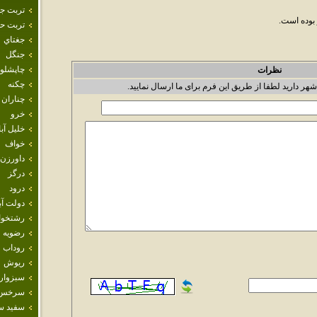
تربت ج
تربت حي
جغتاي
جنگل
چاپشلو
نظرات
چکنه
شهر دارید لطفا از طریق این فرم برای ما ارسال نمایید.
چناران
خرو
خليل آبا
خواف
داورزن
درگز
درود
دولت آب
رشتخوا
رضويه
روداب
ريوش
سبزوار
سرخس
سفيد س