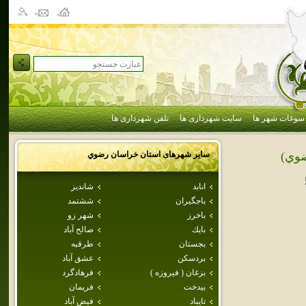
سوغات شهر ها
سایت شهرداری ها
تلفن شهرداری ها
سایر شهرهای استان
خراسان رضوي
وي)
انابد
شانديز
باجگيران
ششتمد
باخرز
شهر زو
بايك
صالح آباد
بجستان
طرقبه
بردسكن
عشق آباد
بزغان ( فيروزه )
فرهادگرد
بيدخت
فريمان
تايباد
فيض آباد