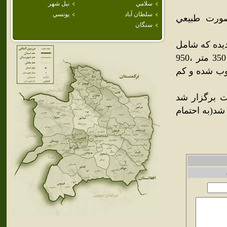
سلامي
نيل شهر
سلطان آباد
يونسي
صورت طبيعي
سنگان
ديده که شامل
جاده اختصاصي دسترسي به محلهاي تيک آف است که به سايتهاي 350 متر ،950
حسوب شده و کم
سايت برگزار شد
رگزار شد(به احتمام