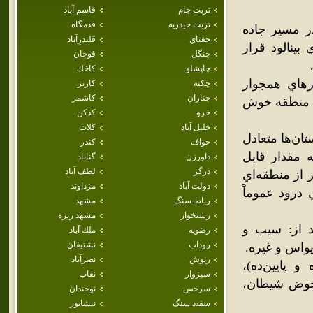
تربت جام
قاسم آباد
تربت حيدريه
قدمگاه
ه که در مسير جاده
جغتاي
قلندرِآباد
بينالود قرار
جنگل
قوچان
چاپشلو
كاخك
رهاي همجوار
چکنه
كاريز
چناران
كاشمر
ن منطقه خوش
خرو
كدكن
خليل آباد
كلات
تان‌ها متعادل
خواف
كندر
 مقدار قابل
داورزن
گناباد
درگز
لطف آباد
 از منطقه‌اي
دولت آباد
مزداوند
درود عموماً
رباط سنگ
مشهد
رشتخوار
مشهد ريزه
 از: سيب و
رضويه
ملك آباد
روداب
نشتيفان
يواس و غيره.
ريوش
نصرآباد
 پايين‌ده)،
سبزوار
نقاب
 حوض شيطان،
سرخس
نوخندان
سفيد سنگ
نيشابور