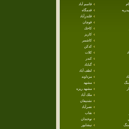
ام
قاسم آباد
دريه
قدمگاه
قلندرِآباد
قوچان
كاخك
كاريز
كاشمر
كدكن
د
كلات
كندر
گناباد
لطف آباد
اد
مزداوند
نگ
مشهد
ر
مشهد ريزه
ملك آباد
نشتيفان
نصرآباد
نقاب
نوخندان
نگ
نيشابور