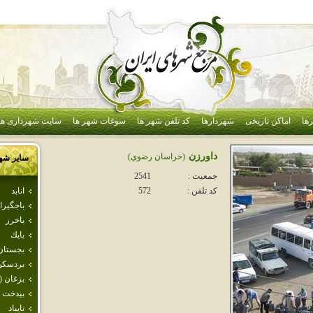
ها
اماکن تاریخی
شهردارها
کد تلفن شهر ها
سوغات شهر ها
سایت شهرداری ها
داورزن
(خراسان رضوي)
سایر شه
جمعیت :
2541
انابد
کد تلفن :
572
باجگيرا
باخرز
بايك
بجستان
بردسكن
بزغان (
بيدخت
تايباد