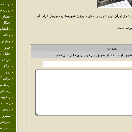
تربت ج
تربت حي
رق ايران. اين شهر در بخش داورزن شهرستان سبزوار قرار دارد.
جغتاي
جنگل
چاپشلو
چکنه
چناران
خرو
نظرات
خليل آبا
شهر دارید لطفا از طریق این فرم برای ما ارسال نمایید.
خواف
درگز
درود
دولت آب
رباط س
رشتخوا
رضويه
روداب
ريوش
سبزوار
سرخس
سفيد س