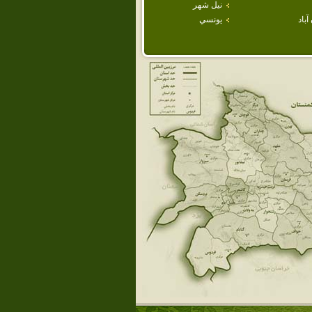
نيل شهر
باد
يونسي