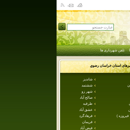
تلفن شهرداری ها
رهای استان
خراسان رضوي
شانديز
ن
ششتمد
شهر زو
صالح آباد
طرقبه
عشق آباد
 فيروزه )
فرهادگرد
فريمان
فيض آباد