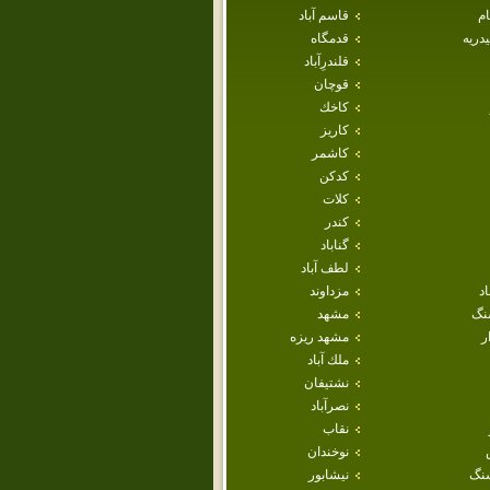
ام
قاسم آباد
دريه
قدمگاه
قلندرِآباد
قوچان
كاخك
كاريز
كاشمر
كدكن
كلات
كندر
گناباد
لطف آباد
اد
مزداوند
نگ
مشهد
ر
مشهد ريزه
ملك آباد
نشتيفان
نصرآباد
نقاب
نوخندان
نگ
نيشابور