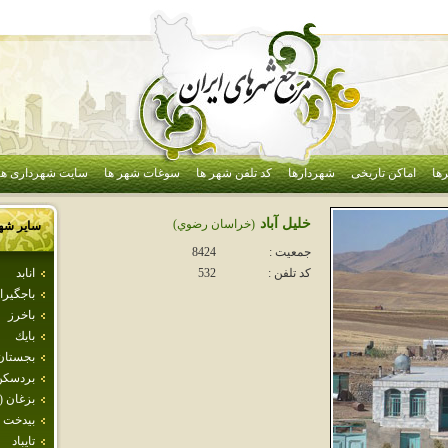
ها
اماکن تاریخی
شهردارها
کد تلفن شهر ها
سوغات شهر ها
سایت شهرداری ها
خليل آباد
(خراسان رضوي)
سایر شه
جمعیت :
8424
انابد
کد تلفن :
532
باجگيرا
باخرز
بايك
بجستان
بردسكن
بزغان (
بيدخت
تايباد