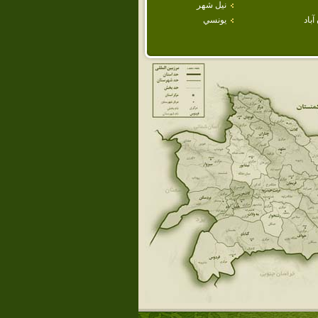
نيل شهر
باد
يونسي