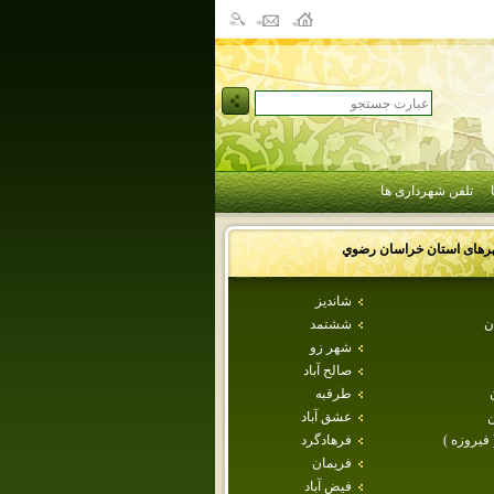
تلفن شهرداری ها
رهای استان
خراسان رضوي
شانديز
ن
ششتمد
شهر زو
صالح آباد
طرقبه
عشق آباد
 فيروزه )
فرهادگرد
فريمان
فيض آباد