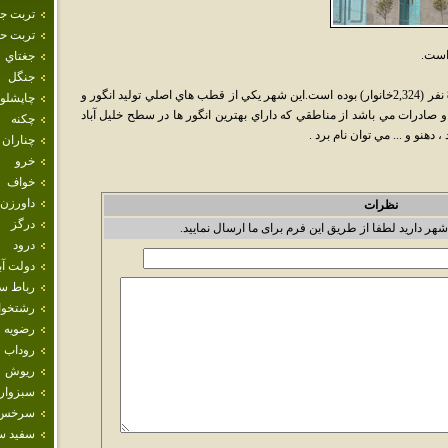
تربت ج
تربت حي
است.
جغتاي
جنگل
براساس سرشماري سال 1385جمعيت آن 8,409 نفر (2,324خانوار) بوده است.اين شهر يكي از قطب هاي اصلي توليد انگور و
چاپشلو
ادرات مي باشد از مناطقي كه داراي بهترين انگور ها در سطح خليل آباد
چکنه
 دهنو و ... مي توان نام برد .
چناران
خرو
خواف
داورزن
نظرات
درگز
شهر دارید لطفا از طریق این فرم برای ما ارسال نمایید.
درود
دولت آب
رباط س
رشتخوا
رضويه
روداب
ريوش
سبزوار
سرخس
سفيد س