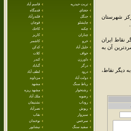
تربت حيدريه
قاسم آباد
جغتاي
قدمگاه
رکز شهرستان
جنگل
قلندرِآباد
چاپشلو
قوچان
چکنه
كاخك
چناران
كاريز
ر نقاط ايران
خرو
كاشمر
 دماي آن گاهي به 45 درجه و سردترين آن به
خليل آباد
كدكن
خواف
كلات
داورزن
كندر
درگز
گناباد
به ديگر نقاط،
درود
لطف آباد
دولت آباد
مزداوند
رباط سنگ
مشهد
رشتخوار
مشهد ريزه
رضويه
ملك آباد
روداب
نشتيفان
ريوش
نصرآباد
سبزوار
نقاب
سرخس
نوخندان
سفيد سنگ
نيشابور