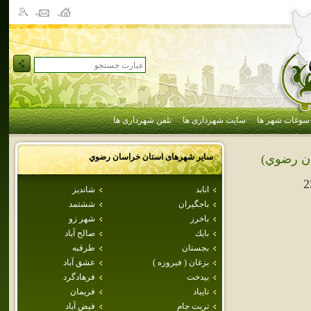
سوغات شهر ها
سایت شهرداری ها
تلفن شهرداری ها
سایر شهرهای استان
خراسان رضوي
ن رضوي)
2
انابد
شانديز
باجگيران
ششتمد
باخرز
شهر زو
بايك
صالح آباد
بجستان
طرقبه
بزغان ( فيروزه )
عشق آباد
بيدخت
فرهادگرد
تايباد
فريمان
تربت جام
فيض آباد