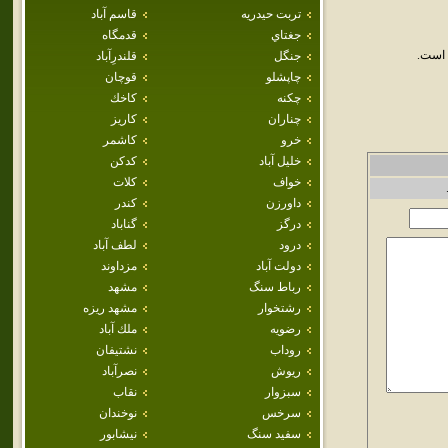
تربت حيدريه
قاسم آباد
جغتاي
قدمگاه
 است.
جنگل
قلندرِآباد
چاپشلو
قوچان
چکنه
كاخك
چناران
كاريز
خرو
كاشمر
خليل آباد
كدكن
خواف
كلات
داورزن
كندر
درگز
گناباد
درود
لطف آباد
دولت آباد
مزداوند
رباط سنگ
مشهد
رشتخوار
مشهد ريزه
رضويه
ملك آباد
روداب
نشتيفان
ريوش
نصرآباد
سبزوار
نقاب
سرخس
نوخندان
سفيد سنگ
نيشابور