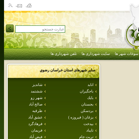
سوغات شهر ها
سایت شهرداری ها
تلفن شهرداری ها
سایر شهرهای استان
خراسان رضوي
انابد
شانديز
باجگيران
ششتمد
بايك
شهر زو
بجستان
صالح آباد
بردسكن
طرقبه
بزغان ( فيروزه )
عشق آباد
بيدخت
فرهادگرد
تايباد
فريمان
تربت جام
فيض آباد