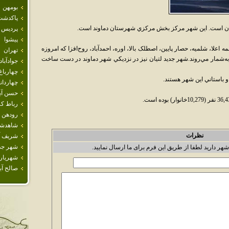
بومهن
پاكدشت
ايران است. اين شهر مرکز بخش مرکزي شهرستان دماوند است.
پرديس
پيشوا
 اعلا، شلميه، حصار پايين، اصطلک بالا، اوره، احمدآباد، روح‌افزا که امروزه
تهران
 به‌شمار مي‌روند.شهر جديد لتيان نيز در نزديکي شهر دماوند در دست ساخت
جوادآباد
چهارباغ
و باستاني اين شهر هستند.
چهاردان
حسن آبا
رباط كر
رودهن
شاهدش
نظرات
شريف آب
شهر جد
شهر دارید لطفا از طریق این فرم برای ما ارسال نمایید.
شهريار
صالح آبا