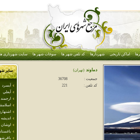
ها
اماکن تاریخی
شهردارها
کد تلفن شهر ها
سوغات شهر ها
سایت شهرداری ها
دماوند
(تهران)
سایر شه
جمعیت :
36708
آبسرد
کد تلفن :
221
آبعلي
ارجمند
اسلامش
اشتهارد
انديشه
اوشان 
باغستا
باقرشه