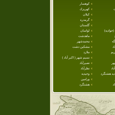
كوهسار
كهريزك
كيلان
گرمدره
گلستان
 (جواديه)
لواسان
ماهدشت
گه
محمدشهر
د
مشكين دشت
يم
ملارد
نسيم شهر ( اكبر آباد )
هر
نصيرآباد
اد
نظرآباد
يد هشتگرد
وحيديه
ورامين
د
هشتگرد