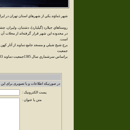
شهر دَماوَند يکي از شهرهاي استان تهران در 
روستاهاي جيلارد (گيليارد)، دشتبان، وليران، چشمه
در محدوده اين شهر قرار گرفته‌اند از محلات آن
است.
برج شيخ شبلي و مسجد جامع دماوند از آثار کهن 
جمعيت
براساس سرشماري سال 1385جمعيت دماوند 36,433 نفر (10,279خانوار) بوده است.
در صورتیکه اطلاعات و یا تصویری برای این 
پست الکترونیک :
متن یا عنوان :