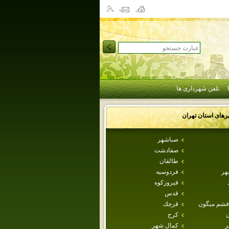
تلفن شهرداری ها
رهای استان
تهران
صباشهر
صفادشت
طالقان
هر
فردوسيه
فيروزكوه
قدس
فشم ميگون
قرچك
ن
كرج
ر
كمال شهر