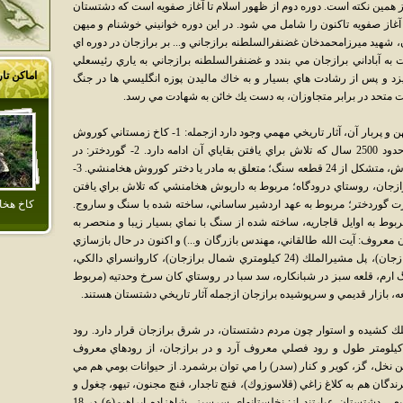
از همين نكته است. دوره دوم از ظهور اسلام تا آغاز صفويه است كه دشتستان
آغاز صفويه تاكنون را شامل مي شود. در اين دوره خوانيني خوشنام و ميهن
يد ميرزامحمدخان غضنفرالسلطنه برازجاني و... بر برازجان در دوره اي
ه آباداني برازجان مي بندد و غضنفرالسلطنه برازجاني به ياري رئيسعلي
اماکن تا
زد و پس از رشادت هاي بسيار و به خاك ماليدن پوزه انگليسي ها در جنگ
ت متحد در برابر متجاوزان، به دست يك خائن به شهادت مي رسد.
جاذبه هاي تاريخي: در برازجان با توجه به تاريخ كهن و پربار آن، آثار تاريخي مهمي وجود دارد ازجمله: 1- كاخ زمستاني كوروش
هخامنشي: در جنوب غربي برازجان، با قدمتي حدود 2500 سال كه تلاش براي يافتن بقاياي آن ادامه دارد. 2- گوردختر: در
روستاي پشت پر، بخش ارم، مشابه مقبره كوروش، متشكل از 24 قطعه سنگ؛ متعلق به مادر يا دختر كوروش هخامنشي. 3-
ري شمال غرب برازجان، روستاي درودگاه؛ مربوط به داريوش هخامنشي كه تلاش براي يافتن
 اردشير: در مجاورت گوردختر؛ مربوط به عهد اردشير ساساني، ساخته شده با سنگ و ساروج.
كاخ هخا
بوط به اوايل قاجاريه، ساخته شده از سنگ با نماي بسيار زيبا و منحصر به
نيان معروف: آيت الله طالقاني، مهندس بازرگان و...) و اكنون در حال بازسازي
است. همچنين كوه قلعه (در ارتفاعات شرق برازجان)، پل مشيرالملك (24 كيلومتري شمال برازجان)، كاروانسراي دالكي،
گ ارم، قلعه سبز در شبانكاره، سد سبا در روستاي كان سرخ وحدتيه (مربوط
ه، بازار قديمي و سرپوشيده برازجان ازجمله آثار تاريخي دشتستان هستند.
ك كشيده و استوار چون مردم دشتستان، در شرق برازجان قرار دارد. رود
پور (با 230 كيلومتر طول) و دالكي (با 215 كيلومتر طول و رود فصلي معروف آرد و در برازجان، از رودهاي معروف
خل، گز، كوير و كنار (سدر) را مي توان برشمرد. از حيوانات بومي هم مي
رندگان هم به كلاغ زاغي (قلاسوزوك)، فنچ تاجدار، فنچ مجنون، تيهو، چغول و
سينه سرخ اشاره كرد. مهمترين جاذبه هاي طبيعي دشتستان عبارتند از: نخلستانهاي سرسبز، شاهزاده ابراهيم(ع) در 18