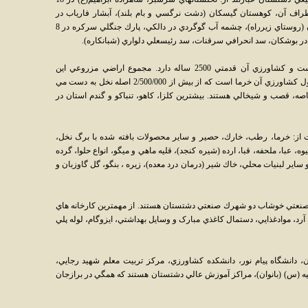
راف آن، كوهستان گيسكان (دشت نرگسي و بام بلند)، آبشار فارياب در
پشتكوه، چشمه زيرراه در 15 كيلومتري برازجان (روستاي زيرراه)، چشمه آب گوگردي در دالكي، پارك جنگلي سركره در 8
در بوشكان، سد انحرافي سرقنات، سد رئيسعلي دلواري (شبانكاره).
كشاورزي: برازجان قطب كشاورزي استان است و كشاورزي آن قدمتي 2500 ساله دارد. مجموع اراضي مزروعي اين
شهرستان 240‎/000 هكتار است. مهمترين محصول كشاورزي آن خرما است كه از بيش از 2‎/500‎/000 اصله نخل به دست مي
اصه، قصب و شيخالي هستند. بيشترين كلزا، كاهو، تنباكو و گندم استان در
از: خرما، رطب، خارك، حصير و ساير محصولات بافته شده با برگ نخل،
، عبا، ملحفه، قبا، ارده (شيره كنجد)، قليه ماهي و ميگو، انواع حلوا، گرده
ساير لبنيات محلي، خاك شير (درمان درد معده)، زيره ، بنگو، گل گاوزبان و
عتي خوشاب دو شهرك صنعتي دشتستان هستند. از مهمترين كارخانه هاي
آرد، موادغذايي، دستمال كاغذي مبارک و وسايل بهداشتي، ايزوگام، لوله پلي
ن، دانشگاه پيام نور، دانشكده كشاورزي، مركز تربيت معلم شهيد رجايي،
و حضرت رقيه (س) (بانوان)، مراكز آموزش عالي دشتستان هستند كه همگي در برازجان