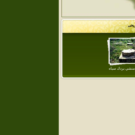
ریخی
منشي بردك سياه