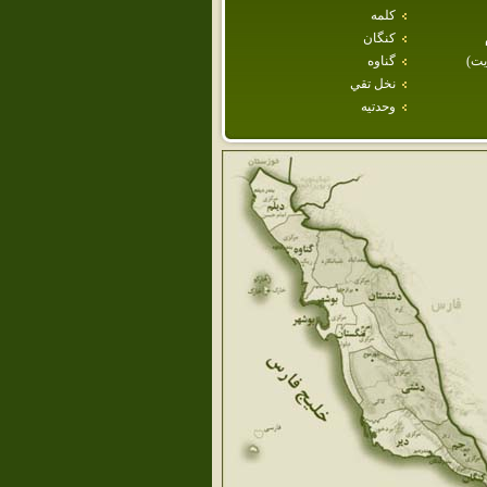
كلمه
كنگان
يت)
گناوه
نخل تقي
وحدتيه