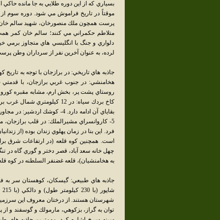
بسياري كه از اين دوره طلايي به جا مانده حاكي 
موقتاً در تاريخ فراموش مي شود. دوره سوم از 
پرست همچون ملك منصورخان، شهيد سالم خان، شه
متلاطم حكمراني مي كنند؛ سالم خان كمر همت ب
دلواري و جنگ با انگليسي هاي متجاوز برمي خي
لرده، به عنوان آخرين نفر از سرداران وطن پرس
كاخ بردك سياه: در 12 كيلومت
بقاياي آن ادامه دارد. 4- كوشك
5- كاروانسراي مشيرالملك: در قلب برازجان، مر
فرد. اين بنا در زمان پهلوي زندان بوده (از زندا
چهل خانه سعد آباد، قصر دختر و گوري گاه در تن
به هخامنشيان)، قلعه غضنفر السلطنه در كوه قلع
جاذبه هاي طبيعي: گيسكان، كوهستان سر به فل
شا
شهرستان هستند. از درختان معروف اين سرزمين ن
توان به گراز، بزكوهي، مارمولك و گوسفند و از پ