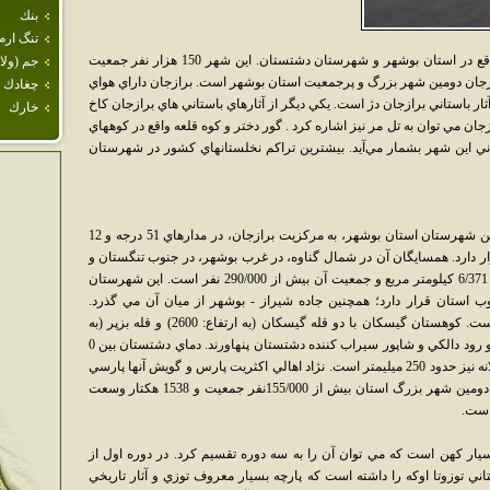
بنك
تنگ ارم
بُرازجان شهري است در 60 کيلومتري بوشهر واقع در استان بوشهر و شهرستان دشتستان. اين شهر 150 هزار نفر جمعيت
جم (ولا
 دريا است. برازجان دومين شهر بزرگ و پرجمعيت استان بوشهر است. برازجان داراي هواي
چغادك
ر باستاني برازجان دژ است. يکي ديگر از آثارهاي باستاني هاي برازجان کاخ
خارك
ان مي توان به تل مر نيز اشاره كرد . گور دختر و کوه قلعه واقع در کوههاي
اني اين شهر بشمار مي‌آيد. بيشترين تراکم نخلستانهاي کشور در شهرستان
شهرستان دشتستان وسيع ترين و پرجمعيت ترين شهرستان استان بوشهر، به مركزيت برازجان، در مدارهاي 51 درجه و 12
 دقيقه جغرافيايي قرار دارد. همسايگان آن در شمال گناوه، در غرب بوشهر، در جنوب تنگستان و
در شرق استان فارس است. وسعت دشتستان 6‎/371 كيلومتر مربع و جمعيت آن بيش از 290‎/000 نفر است. اين شهرستان
ب استان قرار دارد؛ همچنين جاده شيراز - بوشهر از ميان آن مي گذرد.
دشتستان داراي 7 شهر، 5بخش و 192 روستا است. كوهستان گيسكان با دو قله گيسكان (به ارتفاع: 2600) و قله بزپر (به
ارتفاع: 1420 متر) در شرق برازجان قرار دارد؛ دو رود دالكي و شاپور سيراب كننده دشتستان پنهاورند. دماي دشتستان بين 0
تا 50درجه در طول سال متغير است؛ بارش سالانه نيز حدود 250 ميليمتر است. نژاد اهالي اكثريت پارس و گويش آنها پارسي
آميخته با لري است. برازجان، مركز دشتستان، دومين شهر بزرگ استان بيش از 155‎/000نفر جمعيت و 1538 هكتار وسعت
است.
بسيار كهن است كه مي توان آن را به سه دوره تقسيم كرد. در دوره اول از
ني توزوتا اوكه را داشته است كه پارچه بسيار معروف توزي و آثار تاريخي