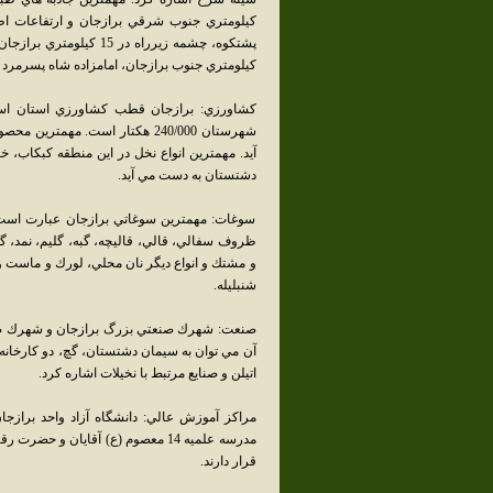
كيلومتري جنوب شرقي برازجان و ارتفاعات اط
كيلومتري جنوب برازجان، امامزاده شاه پسرمرد 
آيد. مهمترين انواع نخل در اين منطقه كبكاب، خ
دشتستان به دست مي آيد.
سوغات: مهمترين سوغاتي برازجان عبارت است 
ظروف سفالي، قالي، قاليچه، گبه، گليم، نمد، گيوه
و مشتك و انواع ديگر نان محلي، لورك و ماست و 
شنبليله.
صنعت: شهرك صنعتي بزرگ برازجان و شهرك صن
آن مي توان به سيمان دشتستان، گچ، دو كارخانه 
اتيلن و صنايع مرتبط با نخيلات اشاره كرد.
مراكز آموزش عالي: دانشگاه آزاد واحد برازجا
مدرسه علميه 14 معصوم (ع) آقايان 
قرار دارند.