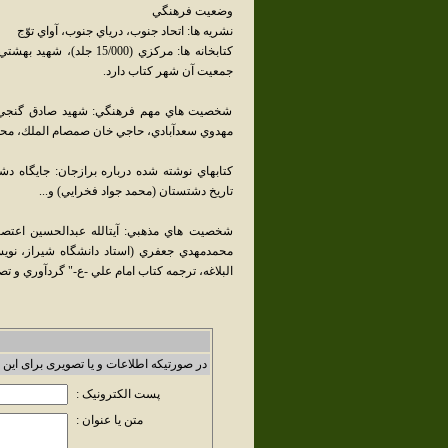
وضعيت فرهنگي
نشريه ها: اتحاد جنوب، درياي جنوب، آواي توّج
جمعيت آن شهر كتاب دارد.
شخصيت هاي مهم فرهنگي: شهيد صادق گنجي ، س
مهدوي سعدآبادي، حاجي خان صمصام الملك، محمد
كتابهاي نوشته شده درباره برازجان: جايگاه د
تاريخ دشتستان (محمد جواد فخرايي) و...
شخصيت هاي مذهبي: آيت‏الله عبدالحسين اعتصا
البلاغه، ترجمه کتاب امام علي -ع-" گردآوري و تص
در صورتیکه اطلاعات و یا تصویری برای این 
پست الکترونیک :
متن یا عنوان :