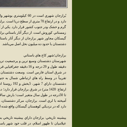
دارد و در ارتفاع 70 متري از سطح
گرم و خشک ودر جنوب کشور قرار دارد. يکي از آثا
زمستاني کوروش است. از ديگر آثار باستاني برازج
گيسکان مجاور شهر برازجان از ديگر آثار باست
دشتستان با حدود ده ميليون نخل اصل مي‌باشد.
برازجان؛شهر كاخ هاي باستاني
دقيقه طول و 29 درجه و 16
تقريباً در وسط راه هاي ارتباطي شمال به جنو
دارد كه در نزديكي كوهستان گيسكان واقع شده 
پيشينه تاريخي: برازجان داراي پيشينه تاريخي 
عيلاميان تا ظهور اسلام، در قلب خود شهر باستا