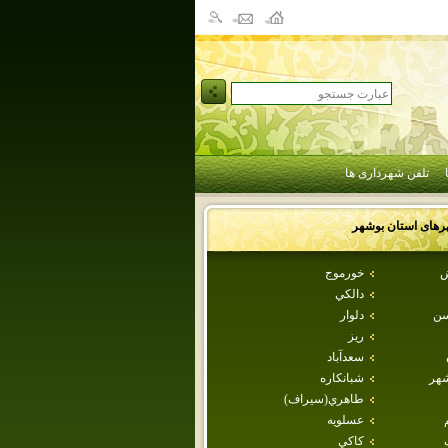
تلفن شهرداری ها
رهای استان
بوشهر
ش
خورموج
دالكي
سن
دلوار
ريز
سعدآباد
شهر
شبانكاره
طاهري(سيراف)
عسلويه
كاكي