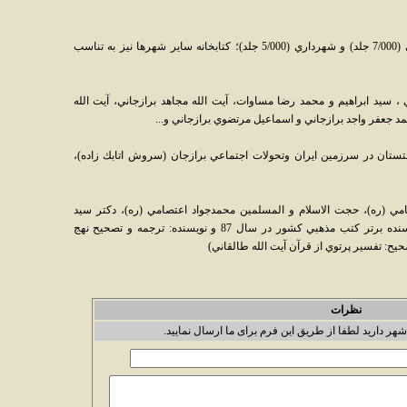
كتابخانه ها: مركزي (15‎/000 جلد)، شهيد بهشتي (7‎/000 جلد) و شهرداري (5‎/000 جلد)؛ كتابخانه ساير شهرها نيز به تناسب
يد ابراهيم و محمد رضا مساوات، آيت الله مجاهد برازجاني، آيت الله
 جعفر واجد برازجاني و اسماعيل مرتضوي برازجاني و...
شتستان در سرزمين ايران وتحولات اجتماعي برازجان (سروش اتابك زاده)،
مي (ره)، حجت الاسلام و المسلمين محمدجواد اعتصامي (ره)، دکتر سيد
محمدمهدي جعفري (استاد دانشگاه شيراز، نويسنده برتر کتب مذهبي کشور در سال 87 و نويسنده: ترجمه و تصحيح نهج
حيح: تفسير پرتوي از قرآن آيت الله طالقاني)
نظرات
شهر دارید لطفا از طریق این فرم برای ما ارسال نمایید.