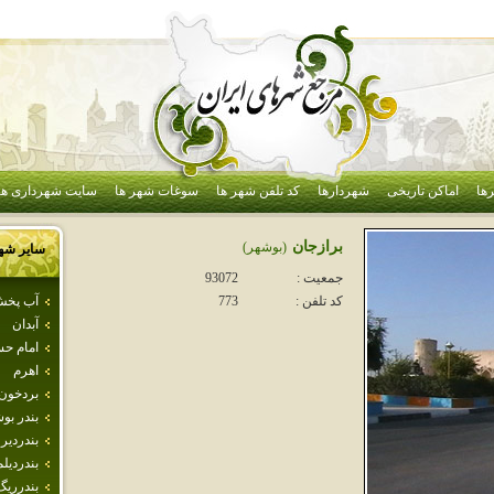
ها
اماکن تاریخی
شهردارها
کد تلفن شهر ها
سوغات شهر ها
سایت شهرداری ها
برازجان
(بوشهر)
سایر شه
جمعیت :
93072
آب پخ
کد تلفن :
773
آبدان
امام ح
اهرم
بردخون
بندر بو
بندردير
بندرديلم
بندرريگ