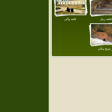
قلعه زينل
قلعه‌ والي‌
 شيخ مكان