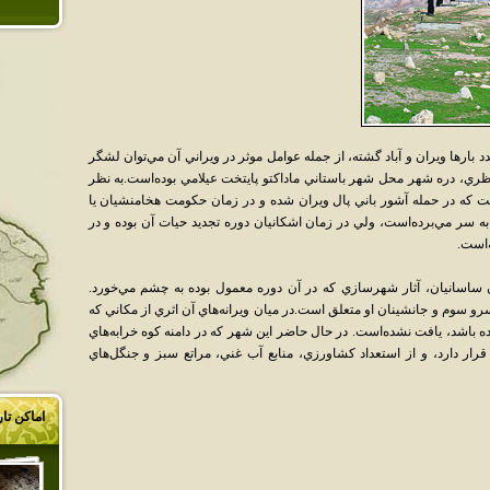
د بارها ويران و آباد گشته، از جمله عوامل موثر در ويراني آن مي‌توان لشگر
نظري، دره شهر محل شهر باستاني ماداکتو پايتخت عيلامي بوده‌است.به نظر
ت که در حمله آشور باني پال ويران شده و در زمان حکومت هخامنشيان يا
به سر مي‌برده‌است، ولي در زمان اشکانيان دوره تجديد حيات آن بوده و در
ه‌است.
ان ساسانيان، آثار شهرسازي که در آن دوره معمول بوده به چشم مي‌خورد.
و سوم و جانشينان او متعلق است.در ميان ويرانه‌هاي آن اثري از مکاني که
ده باشد، يافت نشده‌است. در حال حاضر اين شهر که در دامنه کوه خرابه‌هاي
ار دارد، و از استعداد کشاورزي، منابع آب غني، مراتع سبز و جنگل‌هاي
اماکن تا