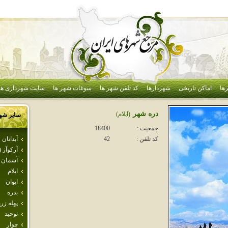
ها
اماکن تاریخی
شهردارها
کد تلفن شهر ها
سوغات شهر ها
سایت شهرداری ها
دره شهر
(ايلام)
سایر شه
جمعیت :
18400
آبدانان
کد تلفن :
42
آركوآز 
آسمان آ
ايلام
ايوان
بدره
پهله زري
توحيد
چوار