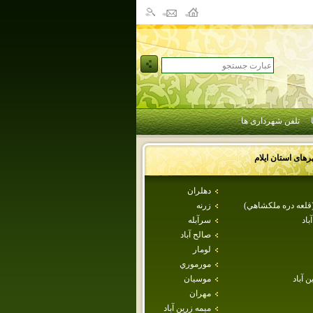
تلفن شهرداری ها
رهای استان
ايلام
دهلران
(قلعه دره ملكشاهي)
زرنه
باد
سرآبله
صالح آباد
لومار
مورموري
ن آباد
موسيان
مهران
ميمه زرين آباد