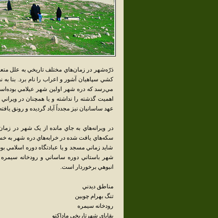
دَرّه‌شهر در زمان‌هاي مختلف تاريخي به علل متعد
کشي سپاهيان آشور و اعراب را نام برد. بنا به 
مي‌رسد که دره شهر اولين شهر عيلامي بوده‌اس
اهميت گذشته را نداشته و يا همچنان در ويراني 
عهد ساسانيان نيز مجدداً آباد گرديده و رونق يافت
در ويرانه‌هاي به جاي مانده از يک شهر در زم
سکه‌هاي يافت شده در خرابه‌هاي دره شهر به خسر
شايد زماني مسجد و يا عبادتگاه دوره اسلامي بو
شهر باستاني دوره ساساني و رودخانه سيمره قر
انبوهي برخوردار است.
مناطق‌ ديدني
تنگ بهرام چوبين
رودخانه سيمره
بقاياي شهرتاريخي‌ ماداکتو