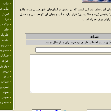
بناب
بناب جد
ستان آذربایجان شرقی است که در بخش ترکمان‌چای شهرستان میانه واقع
تبريز
ی بُزقوش (پرنده خاکستری) قرار دارد و آب و هوای آن کوهستانی و معتدل
ترك
راوان برف همراه است.
تيكمه 
جلفا
خاروانا
نظرات
خامنه
شهر دارید لطفا از طریق این فرم برای ما ارسال نمایید.
خراجو
خسروش
خمارلو
خواجه
دوزدوز
زرنق
زنوز
سراب
سردرود
سهند
سيس
سيه رود