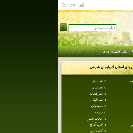
تلفن شهرداری ها
رهای استان
اذربايجان شرقي
مد
شبستر
شربيان
شرفخانه
شندآباد
صوفيان
تسوج
عجب شير
ش
قره آغاج
اد
كشكسرا