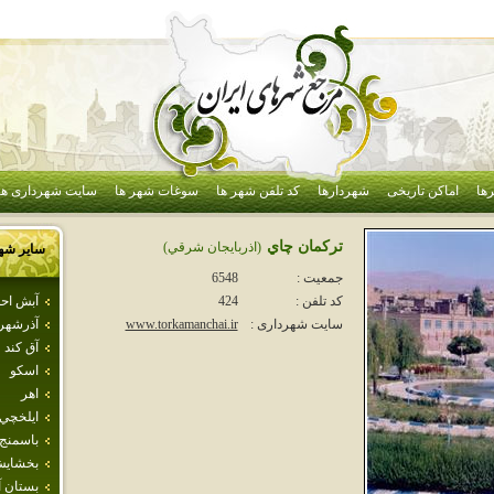
ها
اماکن تاریخی
شهردارها
کد تلفن شهر ها
سوغات شهر ها
سایت شهرداری ها
تركمان چاي
(اذربايجان شرقي)
سایر شه
جمعیت :
6548
آبش اح
کد تلفن :
424
آذرشهر
سایت شهرداری :
www.torkamanchai.ir
آق كند
اسكو
اهر
ايلخچي
باسمنج
بخشاي
بستان آب