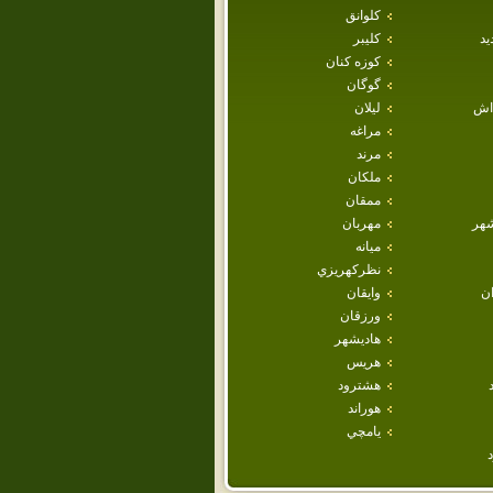
كلوانق
يد
كليبر
كوزه كنان
گوگان
داش
ليلان
مراغه
مرند
ملكان
ممقان
هر
مهربان
ميانه
نظركهريزي
ان
وايقان
ورزقان
هاديشهر
هريس
هشترود
هوراند
يامچي