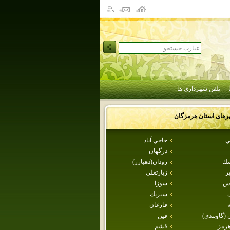
تلفن شهرداری ها
رهای استان
هرمزگان
ي
حاجي آباد
درگهان
سك
رودان(دهبارز)
ر
زيارتعلي
اس
سوزا
سيريك
ه
فارغان
 (گاوبندي)
فين
هرمز
قشم