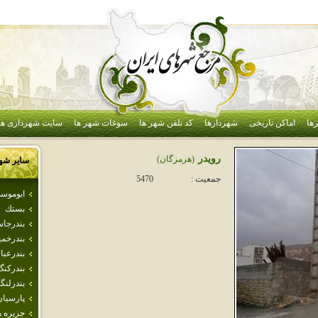
ها
اماکن تاریخی
شهردارها
کد تلفن شهر ها
سوغات شهر ها
سایت شهرداری ها
رويدر
(هرمزگان)
سایر شه
جمعیت :
5470
ابوموس
بستك
بندرجا
بندرخمي
بندرعب
بندركنگ
بندرلنگ
پارسيان
جزيره 