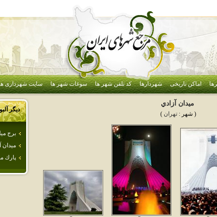
ها
اماکن تاریخی
شهردارها
کد تلفن شهر ها
سوغات شهر ها
سایت شهرداری ها
ميدان آزادي
دیگر آلب
( شهر :
تهران
)
برج ميل
ميدان آ
پارك م