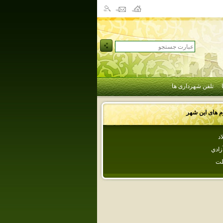
تلفن شهرداری ها
وم های این شهر
اد
زادي
لت