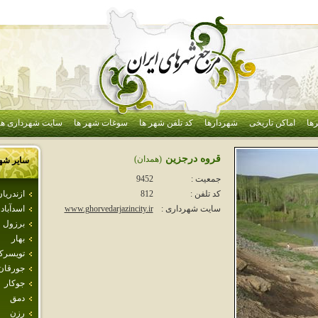
ها
اماکن تاریخی
شهردارها
کد تلفن شهر ها
سوغات شهر ها
سایت شهرداری ها
قروه درجزين
(همدان)
سایر شه
جمعیت :
9452
ازندريا
کد تلفن :
812
اسدآباد
سایت شهرداری :
www.ghorvedarjazincity.ir
برزول
بهار
تويسرك
جورقان
جوكار
دمق
رزن