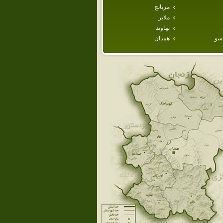
مريانج
ملاير
نهاوند
سو
همدان