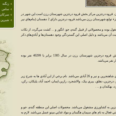
زنگنه
سامن
ران. قروه درجزين مرکز بخش قروه درجزين شهرستان رزن است.اين شهر در
سركان
فاصله 85 کيلومتري از مرکز استان مي‌باشد و جزء توابع شهرستان رزن مي‌باشد.قروه درجزين داراي 2 دهستان (بنام‌هاي نير
شيرين 
 بوده و محصولاتي از قبيل گندم، جو، انگور و ... کشت مي‌گردد. از نکات
 آن مي‌باشد و دليل اصلي اين گستردگي وجود دهستان‌ها و آبادي‌هاي ذکر
بنابر سرشماري مرکز آمار ايران، جمعيت بخش قروه درجزين شهرستان رزن در سال 1385 برابر با 40299 نفر بوده
 نفر مي‌باشد.
بخش قروه در جزين داراي دو دهستان به نام هاي شاهنجرين و نير و 26 آبادي مي‌باشد. نام برخي از اين آبادي ها به شرح زير
رجزين، دهلق، پيري بيک، والاشجرد، رازين،ايمان، احمد آباد، پليکان، رکن،
بهکندان و ... .
جزين به کشاورزي مشغول مي‌باشد. محصولات اصلي اين منطقه گندم، جو و
تي فعال به نام هاي سيمان هگمتان و مواد غذايي مينو عسل مي‌باشد. لازم به