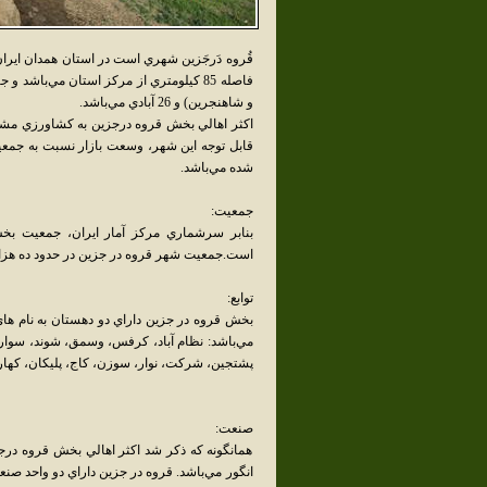
قُروه دَرجَزين شهري است در استان همدان اي
و شاهنجرين) و 26 آبادي مي‌باشد.
اکثر اهالي بخش قروه درجزين به کشاورزي مشغول
قابل توجه اين شهر، وسعت بازار نسبت به جمعيت
شده مي‌باشد.
جمعيت:
است.جمعيت شهر قروه در جزين در حدود ده هزار
توابع:
مي‌باشد: نظام آباد، کرفس، وسمق، شوند، سوار، د
پشتجين، شرکت، نوار، سوزن، کاج، پليکان، کهارد، 
صنعت:
همانگونه که ذکر شد اکثر اهالي بخش قروه در
انگور مي‌باشد. قروه در جزين داراي دو واحد صنع