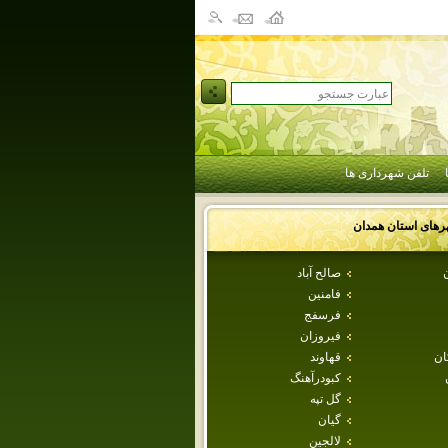
تلفن شهرداری ها
رهای استان
همدان
ن
صالح آباد
فامنين
فرسفج
فيروزان
ان
قهاوند
كبودرآهنگ
گل تپه
گيان
لالجين