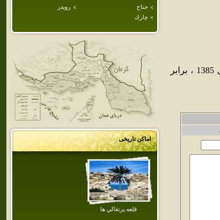
جناح
رويدر
چارك
جمعيت شهر قشم طبق سرشماري عمومي نفوس و مسكن در سال 1385 ، برابر
اماکن تاریخی
قلعه پرتغالي ها