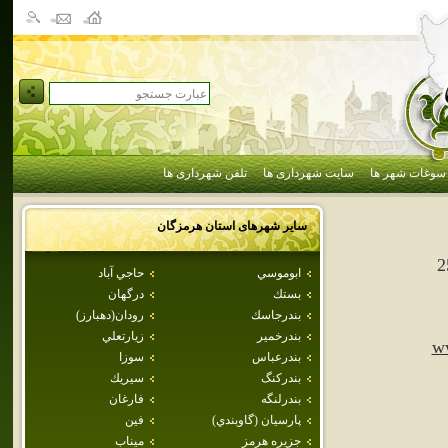
سوغات شهر ها
سایت شهرداری ها
تلفن شهرداری ها
سایر شهرهای استان
هرمزگان
2
ابوموسي
حاجي آباد
بستك
درگهان
بندرجاسك
رودان(دهبارز)
بندرخمير
زيارتعلي
w
بندرعباس
سوزا
بندركنگ
سيريك
بندرلنگه
فارغان
پارسيان (گاوبندي)
فين
جزيره هرمز
ميناب