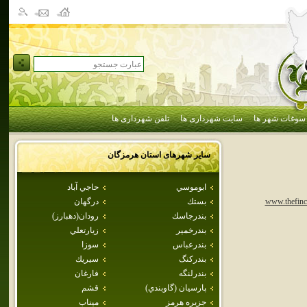
سوغات شهر ها
سایت شهرداری ها
تلفن شهرداری ها
سایر شهرهای استان
هرمزگان
ابوموسي
حاجي آباد
بستك
درگهان
www.thefinc
بندرجاسك
رودان(دهبارز)
بندرخمير
زيارتعلي
بندرعباس
سوزا
بندركنگ
سيريك
بندرلنگه
فارغان
پارسيان (گاوبندي)
قشم
جزيره هرمز
ميناب