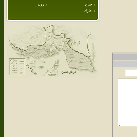
جناح
رويدر
چارك