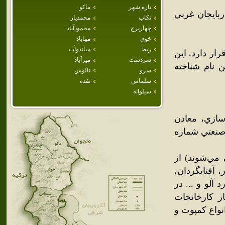
تازه شهر
ماكو
بايجان غربي
تكاب
محمديار
چهاربرج
محمودآباد
خوي
مهاباد
ربط
مياندوآب
 قرار دارد. اين
سردشت
ميرآباد
ه همين نام شناخته
سرو
نالوس
سلماس
نقده
سيلوانه
سازي، معادن
طرح شهرک صنعتي شماره
مي‌شوند) از
 آفتابگردان،
 آلو و ... در
ز کارخانجات
نواع کمپوت و