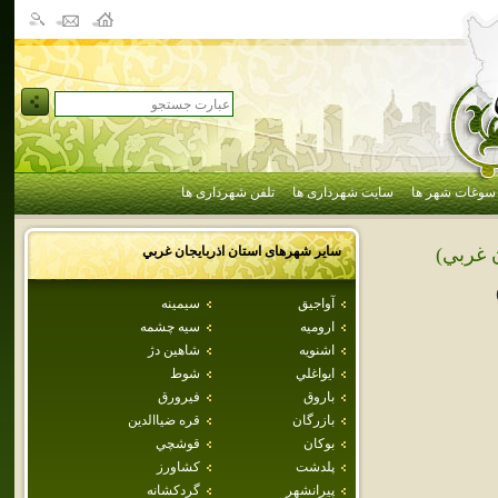
سوغات شهر ها
سایت شهرداری ها
تلفن شهرداری ها
سایر شهرهای استان
اذربايجان غربي
ن غربي)
آواجيق
سيمينه
اروميه
سيه چشمه
اشنويه
شاهين دژ
ايواغلي
شوط
باروق
فيرورق
بازرگان
قره ضياالدين
بوكان
قوشچي
پلدشت
كشاورز
پيرانشهر
گردکشانه