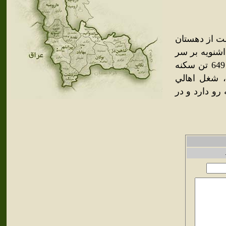
ست از دهستان
ي جنوب شرقي اشنويه بر سر
راه ارابه رو اشنويه . در دره سردسير با هوايي سالم واقع است و 649 تن سکنه
 شغل اهالي
رو دارد و در