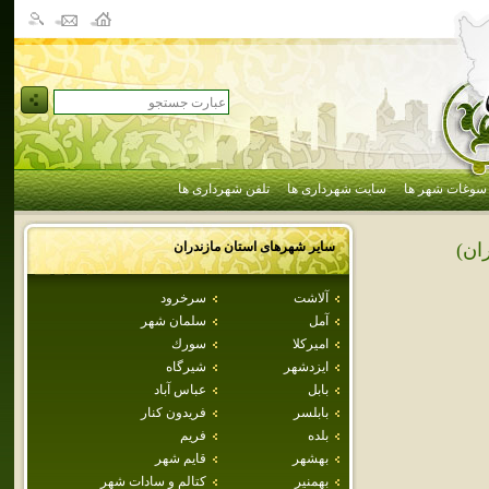
سوغات شهر ها
سایت شهرداری ها
تلفن شهرداری ها
سایر شهرهای استان
مازندران
ان)
آلاشت
سرخرود
آمل
سلمان شهر
اميركلا
سورك
ايزدشهر
شيرگاه
بابل
عباس آباد
بابلسر
فريدون كنار
بلده
فريم
بهشهر
قايم شهر
بهمنير
كتالم و سادات شهر