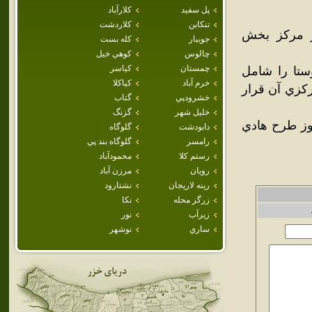
پل سفيد
كلارآباد
تنكابن
كلاردشت
هر مرکز بخش
جويبار
كله بست
چالوس
كوهي خيل
چمستان
كياسر
ر جنوب شهر بابل واقع شده‌است و بيش از 33 روستا را شامل
خرم آباد
كياكلا
رکزي آن قرار
خشرودپي
گتاب
خليل شهر
گزنگ
نوز طرح هادي
دابودشت
گلوگاه
رامسر
گلوگاه بند پي
رستم كلا
محمودآباد
رويان
مرزن آباد
رينه لاريجان
نشتارود
زرگر محله
نكا
زيرآب
نور
ساري
نوشهر